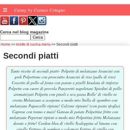
≡
Carmy by Carmen Cotugno
Cerca nel blog magazine
Home
ricette di cucina menu
Secondi piatti
Secondi piatti
Tante ricette di secondi piatti- Polpette di melanzane Arancini con
grok Polpettone con prosciutto Arancini di riso (palle di riso)
Coscette di pollo al forno con patate e piselli Insalata di rinforzo
Polpette con cuore di provola Panzerotti napoletani Spiedini di pollo
aromatizzati Polpette con pinoli e uva passa Rolle' di vitello in
crosta Melanzane a scarpone a modo mio Stella di sgombro con
melanzane Papaccelle ripiene! Calzone ripieno! (con pasta sfoglia)
Caprese con tonno e mais! Gateau di patate Polpettine fritte con
melanzane Peperoni ripieni a modo mio Polpettine fritte Melanzane
dorate e fritte! Cordon bleu di vitello Scaloppine al limone con
cipolle Frittura di gamberi e calamari Fettine di vitello con