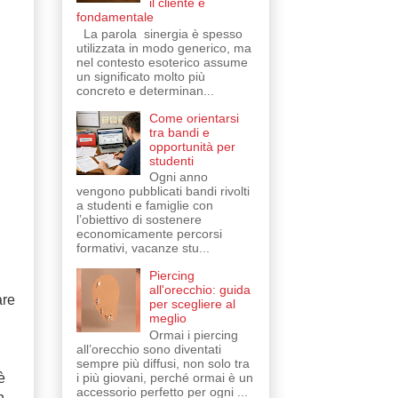
il cliente è
fondamentale
La parola sinergia è spesso
utilizzata in modo generico, ma
nel contesto esoterico assume
un significato molto più
concreto e determinan...
Come orientarsi
tra bandi e
opportunità per
studenti
Ogni anno
vengono pubblicati bandi rivolti
a studenti e famiglie con
l’obiettivo di sostenere
economicamente percorsi
formativi, vacanze stu...
Piercing
all'orecchio: guida
are
per scegliere al
meglio
Ormai i piercing
all’orecchio sono diventati
sempre più diffusi, non solo tra
è
i più giovani, perché ormai è un
accessorio perfetto per ogni ...
n