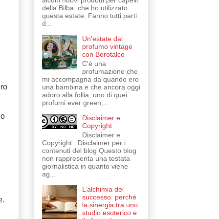
alcuni nuovi prodotti per capelli
della Bilba, che ho utilizzato
questa estate. Fanno tutti parti
d...
Un'estate dal
profumo vintage
con Borotalco
C'è una
profumazione che
mi accompagna da quando ero
ero
una bambina e che ancora oggi
adoro alla follia, uno di quei
profumi ever green,...
 o
Disclaimer e
Copyright
Disclaimer e
Copyright Disclaimer per i
contenuti del blog Questo blog
non rappresenta una testata
giornalistica in quanto viene
ag...
L’alchimia del
successo: perché
e.
la sinergia tra uno
studio esoterico e