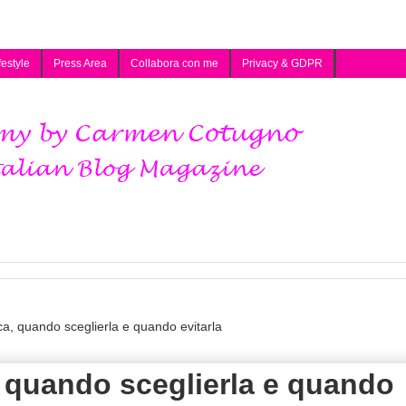
festyle
Press Area
Collabora con me
Privacy & GDPR
ca, quando sceglierla e quando evitarla
, quando sceglierla e quando