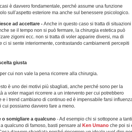
i casi è davvero fondamentale, perché assume una funzione
solo sull'aspetto esteriore ma anche sul benessere psicologico.
esce ad accettare -
Anche in questo caso si tratta di situazioni
he se il tempo non si può fermare, la chirurgia estetica può
are zigomi ecc. non si tratta di voler apparire diversi, ma di
ci si sente interiormente, contrastando cambiamenti percepiti
scelta giusta
er cui non vale la pena ricorrere alla chirurgia.
sto è uno dei motivi più sbagliati, anche perché sono per la
a voler magari ricorrere a un intervento per cui potrebbero
ode e i trend cambiano di continuo ed è impensabile farsi influenz
di cui possiamo davvero fare a meno.
 o somigliare a qualcuno
- Ad esempio chi si sottopone a tanti
e a qualcuno di famoso, basti pensare al
Ken Umano
che poi si 
Cosa davvero sbagliata perché rincorrere un ideale vuol dire no