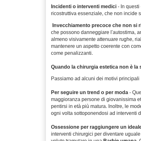
Incidenti o interventi medici
-
In quest
ricostruttiva essenziale, che non incide 
Invecchiamento precoce che non si ri
che possono danneggiare l'autostima, anc
almeno visivamente attenuare rughe, rialz
mantenere un aspetto coerente con come 
come penalizzanti.
Quando la chirurgia estetica non è la 
Passiamo ad alcuni dei motivi principali p
Per seguire un trend o per moda
- Que
maggioranza persone di giovanissima età 
pentirsi in età più matura. Inoltre, le m
ogni volta sottoponendosi ad interventi 
Ossessione per raggiungere un ideale
interventi chirurgici per diventare ugual
voluto tramutare in una
Barbie umana
. 