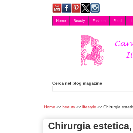
Home
Beauty
Fashion
Food
Li
Carmy, Blog magazine di Carmen Cotugno, blogger di Napoli: moda, bellezza, cucina, tecnologia, consigli per lo shopping, arredamento, recensioni cosmetiche, viaggi, fotografia, salute e benessere. Disponibile per collaborazioni blogger e per guest post.
Cerca nel blog magazine
Home
beauty
lifestyle
Chirurgia esteti
Chirurgia estetica