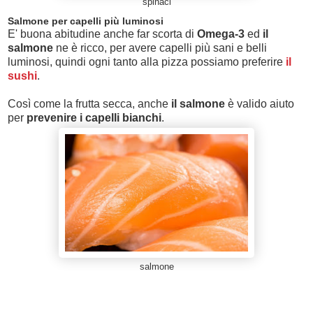
spinaci
Salmone per capelli più luminosi
E' buona abitudine anche far scorta di
Omega-3
ed
il
salmone
ne è ricco, per avere capelli più sani e belli
luminosi, quindi ogni tanto alla pizza possiamo preferire
il
sushi
.
Così come la frutta secca, anche
il salmone
è valido aiuto
per
prevenire i capelli bianchi
.
salmone