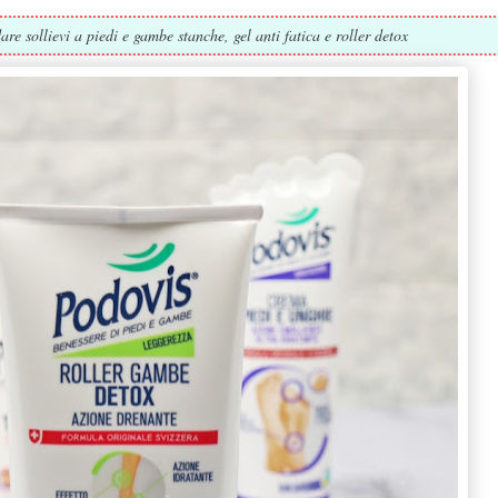
are sollievi a piedi e gambe stanche, gel anti fatica e roller detox