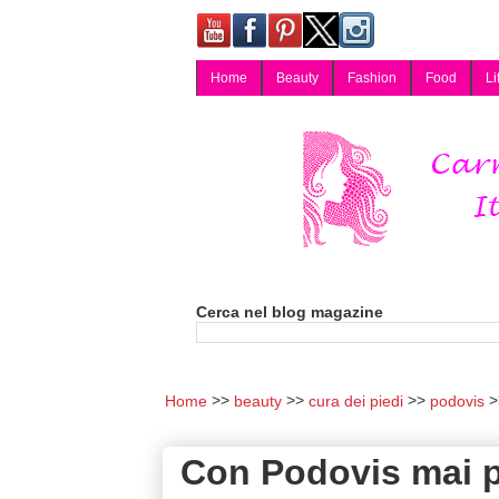
Home
Beauty
Fashion
Food
Li
Carmy, Blog magazine di Carmen Cotugno, blogger di Napoli: moda, bellezza, cucina, tecnologia, consigli per lo shopping, arredamento, recensioni cosmetiche, viaggi, fotografia, salute e benessere. Disponibile per collaborazioni blogger e per guest post.
Cerca nel blog magazine
Home
beauty
cura dei piedi
podovis
Con Podovis mai p