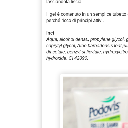
lasciandola liscia.
Il gel è contenuto in un semplice tubetto
perché ricco di principi attivi.
Inci
Aqua, alcohol denat., propylene glycol, 
caprylyl glycol, Aloe barbadensis leaf j
diacetate, benzyl salicylate, hydroxycitr
hydroxide, CI 42090.