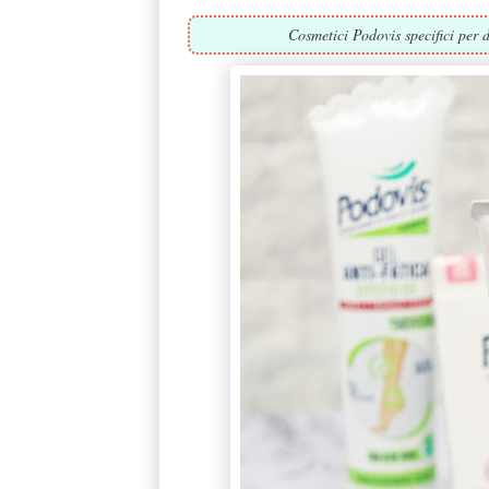
Cosmetici Podovis specifici per d