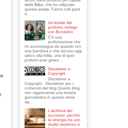
alcuni nuovi prodotti per capelli
della Bilba, che ho utilizzato
questa estate. Fanno tutti parti
d...
Un'estate dal
profumo vintage
con Borotalco
C'è una
profumazione che
mi accompagna da quando ero
una bambina e che ancora oggi
adoro alla follia, uno di quei
profumi ever green,...
Disclaimer e
Copyright
a
Disclaimer e
Copyright Disclaimer per i
contenuti del blog Questo blog
non rappresenta una testata
e
giornalistica in quanto viene
ag...
L’alchimia del
successo: perché
la sinergia tra uno
studio esoterico e