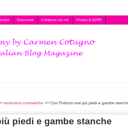
festyle
Press Area
Collabora con me
Privacy & GDPR
recensioni cosmetiche
Con Podovis mai più piedi e gambe stanch
iù piedi e gambe stanche