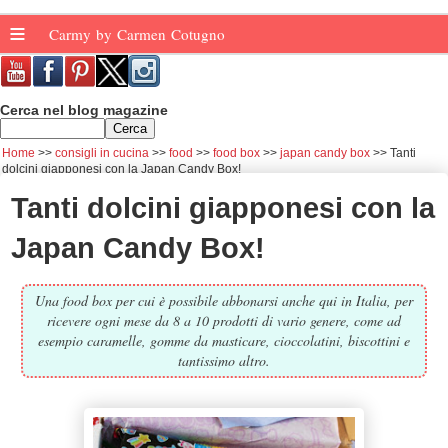
≡
Carmy by Carmen Cotugno
Cerca nel blog magazine
Home
consigli in cucina
food
food box
japan candy box
Tanti
dolcini giapponesi con la Japan Candy Box!
Tanti dolcini giapponesi con la
Japan Candy Box!
Una food box per cui è possibile abbonarsi anche qui in Italia, per
ricevere ogni mese da 8 a 10 prodotti di vario genere, come ad
esempio caramelle, gomme da masticare, cioccolatini, biscottini e
tantissimo altro.