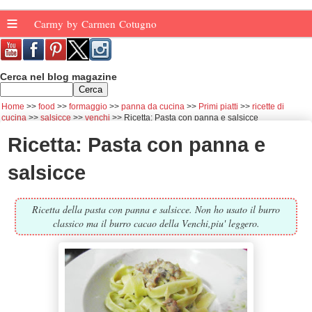
≡
Carmy by Carmen Cotugno
Cerca nel blog magazine
Home
food
formaggio
panna da cucina
Primi piatti
ricette di
cucina
salsicce
venchi
Ricetta: Pasta con panna e salsicce
Ricetta: Pasta con panna e
salsicce
Ricetta della pasta con panna e salsicce. Non ho usato il burro
classico ma il burro cacao della Venchi,piu' leggero.