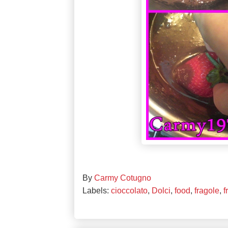
By
Carmy Cotugno
Labels:
cioccolato
,
Dolci
,
food
,
fragole
,
f