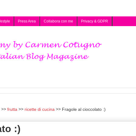
festyle
Press Area
Collabora con me
Privacy & GDPR
frutta
ricette di cucina
Fragole al cioccolato :)
to :)