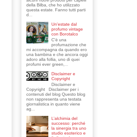
alcuni nuovi prodotti per capelli
della Bilba, che ho utilizzato
questa estate. Fanno tutti parti
d...
Un'estate dal
profumo vintage
con Borotalco
C'è una
profumazione che
mi accompagna da quando ero
una bambina e che ancora oggi
adoro alla follia, uno di quei
profumi ever green,...
Disclaimer e
Copyright
Disclaimer e
Copyright Disclaimer per i
contenuti del blog Questo blog
non rappresenta una testata
giornalistica in quanto viene
ag...
L’alchimia del
successo: perché
la sinergia tra uno
studio esoterico e