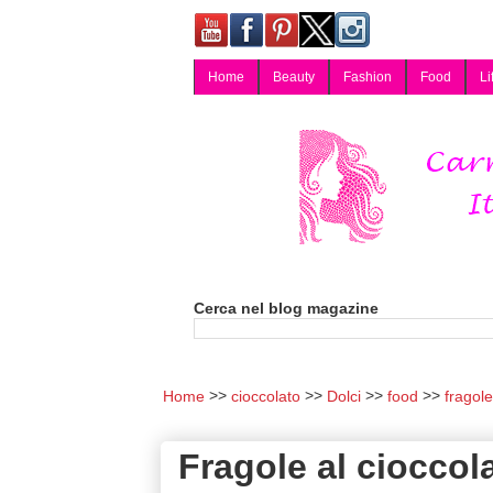
Home
Beauty
Fashion
Food
Li
Carmy, Blog magazine di Carmen Cotugno, blogger di Napoli: moda, bellezza, cucina, tecnologia, consigli per lo shopping, arredamento, recensioni cosmetiche, viaggi, fotografia, salute e benessere. Disponibile per collaborazioni blogger e per guest post.
Cerca nel blog magazine
Home
cioccolato
Dolci
food
fragole
Fragole al cioccola