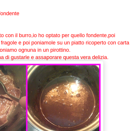
 fondente
o con il burro,io ho optato per quello fondente,poi
fragole e poi poniamole su un piatto ricoperto con carta
oniamo ognuna in un pirottino.
a di gustarle e assaporare questa vera delizia.