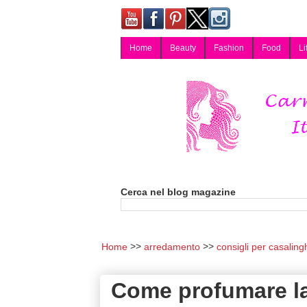
Home
Beauty
Fashion
Food
Li
Carmy, Blog magazine di Carmen Cotugno, blogger di Napoli: moda, bellezza, cucina, tecnologia, consigli per lo shopping, arredamento, recensioni cosmetiche, viaggi, fotografia, salute e benessere. Disponibile per collaborazioni blogger e per guest post.
Cerca nel blog magazine
Home
arredamento
consigli per casaling
Come profumare la