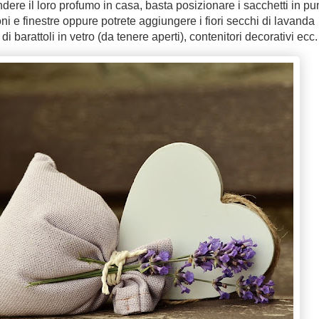
ndere il loro profumo in casa, basta posizionare i sacchetti in pun
ni e finestre oppure potrete aggiungere i fiori secchi di lavanda
 di barattoli in vetro (da tenere aperti), contenitori decorativi ecc.