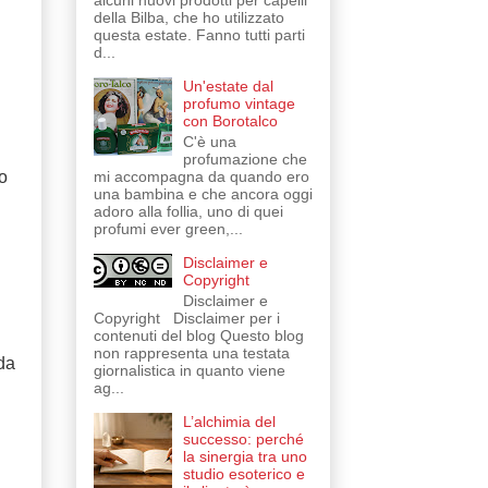
alcuni nuovi prodotti per capelli
della Bilba, che ho utilizzato
questa estate. Fanno tutti parti
d...
Un'estate dal
profumo vintage
con Borotalco
C'è una
profumazione che
mi accompagna da quando ero
o
una bambina e che ancora oggi
adoro alla follia, uno di quei
profumi ever green,...
Disclaimer e
Copyright
Disclaimer e
Copyright Disclaimer per i
contenuti del blog Questo blog
non rappresenta una testata
da
giornalistica in quanto viene
ag...
L’alchimia del
successo: perché
la sinergia tra uno
studio esoterico e