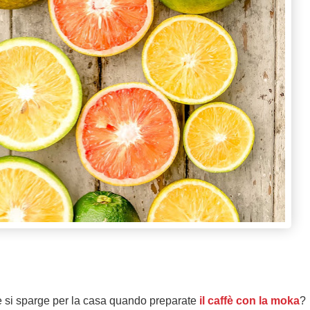
e si sparge per la casa quando preparate
il caffè con la moka
?