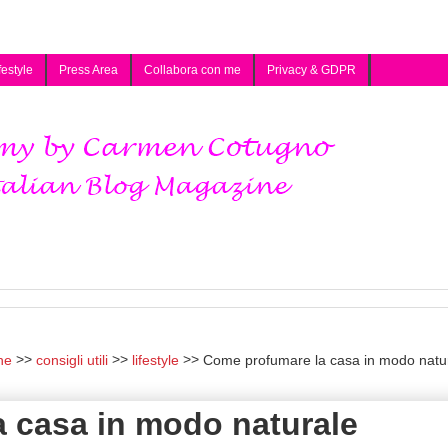
festyle
Press Area
Collabora con me
Privacy & GDPR
he
consigli utili
lifestyle
Come profumare la casa in modo natu
 casa in modo naturale