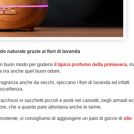
naturale grazie ai fiori di lavanda
è un buon modo per godersi
il tipico profumo della primavera
, m
a via anche quel buon odore.
fragranza anche da secchi, spiccano i fiori di lavanda ed infatti
 eccellenza.
acchiusi in sacchetti piccoli e posti nei cassetti, negli armadi ec
re, che a quanto pare allontana anche le tarme.
ersistente, vi consigliamo di aggiungere un paio di gocce di
olio