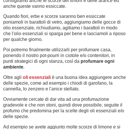
consigliamo anche le scorze dei limoni e delle arance ed
anche queste vanno essiccate.
Quando fiori, erbe e scorze saranno ben essiccate
poniamoli in barattoli di vetro, aggiungiamo delle gocce di
olio essenziale, richiudiamo, agitiamo i barattoli in modo
che l'olio essenziali si sparga per bene e lasciamoli a riposo
per qualche giorno.
Poi potremo finalmente utilizzarli per profumare casa,
ponendo il nostro pot-pourri in ciotole e/o contenitori, in
punti strategici di ogni stanza, così da
profumare ogni
ambiente
.
Oltre agli
oli essenziali
è una buona idea aggiungere anche
delle spezie, come ad esempio i chiodi di garofano, la
cannella, lo zenzero e l'anice stellato.
Ovviamente cercate di dar vita ad una profumazione
gradevole e che non stoni, quindi dove possibile, seguite il
profumo che predomina per la scelte degli oli essenziali e/o
delle spezie.
Ad esempio se avete aggiunto molte scorze di limone e si