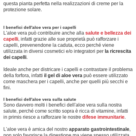
questa pianta perfetta nella realizzazioni di creme per la
protezione solare.
I benefici dell'aloe vera per i capelli
L'aloe vera può contribuire anche alla
salute e bellezza dei
capelli
, infatti grazie alle sue proprietà può rafforzare i
capelli, prevenendone la caduta, ecco perché viene
utilizzata in diversi cosmetici e/o integratori per
la ricrescita
dei capelli
.
Ideale anche per districare i capelli e contrastare il problema
della forfora, infatti
il gel di aloe vera
può essere utilizzato
come maschera per i capelli, anche per quelli più secchi e
fini.
I benefici dell'aloe vera sulla salute
Sono davvero molti i benefici dell'aloe vera sulla nostra
salute, perché come scritto sopra è ricca di vitamine, infatti
in primis riesce a rafforzare le nostre
difese immunitarie
.
L'aloe vera è amica del nostro
apparato gastrointestinale
,
non solo favorisce la digestione ma viene spesso utilizzata