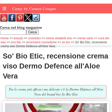
≡
Carmy by Carmen Cotugno
Cerca nel blog magazine
Home
beauty
cosmetici
creme idratanti viso
creme varie
cura del
viso
eco-bio
recensioni cosmetiche
so bio
So' Bio Etic, recensione
crema viso Dermo Defence all'Aloe Vera
So' Bio Etic, recensione crema
viso Dermo Defence all'Aloe
Vera
Tra le creme più efficaci ma delicate c'è la Dermo Defence all'Aloe
Vera del brand bio So Bio Etic