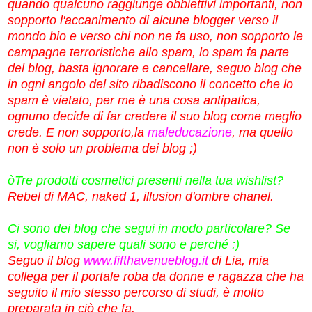
quando qualcuno raggiunge obbiettivi importanti, non
sopporto l'accanimento di alcune blogger verso il
mondo bio e verso chi non ne fa uso, non sopporto le
campagne terroristiche allo spam, lo spam fa parte
del blog, basta ignorare e cancellare, seguo blog che
in ogni angolo del sito ribadiscono il concetto che lo
spam è vietato, per me è una cosa antipatica,
ognuno decide di far credere il suo blog come meglio
crede. E non sopporto,la
maleducazione
, ma quello
non è solo un problema dei blog ;)
òTre prodotti cosmetici presenti nella tua wishlist?
Rebel di MAC, naked 1, illusion d'ombre chanel.
Ci sono dei blog che segui in modo particolare? Se
si, vogliamo sapere quali sono e perché :)
Seguo il blog
www.fifthavenueblog.it
di Lia, mia
collega per il portale roba da donne e ragazza che ha
seguito il mio stesso percorso di studi, è molto
preparata in ciò che fa.