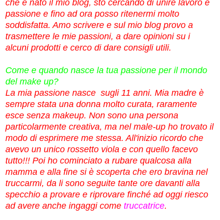
che è nato il mio blog, sto cercando di unire lavoro e
passione e fino ad ora posso ritenermi molto
soddisfatta. Amo scrivere e sul mio blog provo a
trasmettere le mie passioni, a dare opinioni su i
alcuni prodotti e cerco di dare consigli utili.
Come e quando nasce la tua passione per il mondo
del make up?
La mia passione nasce sugli 11 anni. Mia madre è
sempre stata una donna molto curata, raramente
esce senza makeup. Non sono una persona
particolarmente creativa, ma nel male-up ho trovato il
modo di esprimere me stessa. All'inizio ricordo che
avevo un unico rossetto viola e con quello facevo
tutto!!! Poi ho cominciato a rubare qualcosa alla
mamma e alla fine si è scoperta che ero bravina nel
truccarmi, da li sono seguite tante ore davanti alla
specchio a provare e riprovare finché ad oggi riesco
ad avere anche ingaggi come
truccatrice
.