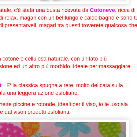
Natale, c'è stata una busta ricevuta da
Cotoneve
, ricca di
 di relax, magari con un bel lungo e caldo bagno e sono tu
o di presentarveli, magari tra questi troverete qualcosa ch
in cotone e cellulosa naturale, con un lato più
rsione ed un altro più morbido, ideale per massaggiare
t
- E' la classica spugna a rete, molto delicata sulla
ala una leggera azione esfoliane.
ette piccine e rotonde, ideali per il viso, io le uso sia
 dal viso i prodotti esfolianti.