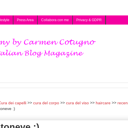
festyle
Press Area
Collabora con me
Privacy & GDPR
ura dei capelli
cura del corpo
cura del viso
haircare
recen
oneve :)
toneve :)