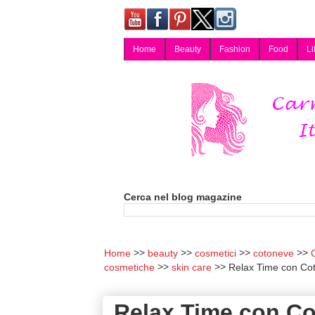
Home
Beauty
Fashion
Food
Li
Carmy, Blog magazine di Carmen Cotugno, blogger di Napoli: moda, bellezza, cucina, tecnologia, consigli per lo shopping, arredamento, recensioni cosmetiche, viaggi, fotografia, salute e benessere. Disponibile per collaborazioni blogger e per guest post.
Cerca nel blog magazine
Home
beauty
cosmetici
cotoneve
C
cosmetiche
skin care
Relax Time con Cot
Relax Time con Co