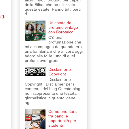
alcuni nuovi prodotti per capelli
della Bilba, che ho utilizzato
questa estate. Fanno tutti parti
d...
tti
Un'estate dal
e
profumo vintage
con Borotalco
C'è una
profumazione che
mi accompagna da quando ero
una bambina e che ancora oggi
adoro alla follia, uno di quei
profumi ever green,...
Disclaimer e
Copyright
Disclaimer e
Copyright Disclaimer per i
contenuti del blog Questo blog
non rappresenta una testata
giornalistica in quanto viene
ag...
Come orientarsi
tra bandi e
opportunità per
studenti