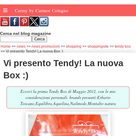
≡
Carmy by Carmen Cotugno
Cerca nel blog magazine
Home
news
news.promozioni
shopping
shoppingsite
tendy box
Vi presento Tendy! La nuova Box :)
Vi presento Tendy! La nuova
Box :)
Eccovi la prima Tendy Box di Maggio 2012, con le mie
considerazioni personali. brands presenti:Erbario
Toscano,Equilibra,Aquolina,Nailmode,Montalto natura