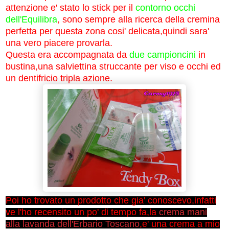
attenzione e' stato lo stick per il
contorno occhi
dell'Equilibra
, sono sempre alla ricerca della cremina
perfetta per questa zona cosi' delicata,quindi sara'
una vero piacere provarla.
Questa era accompagnata da
due campioncini
in
bustina,una salviettina struccante per viso e occhi ed
un dentifricio tripla azione.
Poi ho trovato un prodotto che gia' conoscevo,infatti
ve l'ho recensito un po' di tempo fa,la
crema mani
alla lavanda dell'Erbario Toscano
,e' una crema a mio