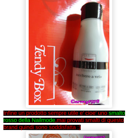
Infine un prodotto sempre utile e' cioe' uno
smalto
rosso della Nailmode
,mai provati smalti di questo
brand quindi sono soddisfatta :)