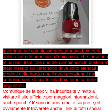
Insomma, nel complesso questa nuova box credo
abbia avuto un buon inizio,l'unica cosa che forse non
mi e' piaciuta e' che uno dei campioncini in bustina e'
stato inserito sul cartoncino dove sono elencati i
prodotti della box,io non li avrei menzionati ma
semplicemente lasciati nella box come samples
aggiuntivi :)
Comunque se la box vi ha incuriosite v'invito a
visitare il sito ufficiale per maggiori informazioni,
anche perche' li' sono in arrivo molte sorprese,ed
ovviamente li' troverete anche i link di tutti i social