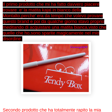
Il primo prodotto che mi ha fatto davvero piacere
trovare e' la matita kajal in bianco della
Montalto,perche' era da tempo che volevo provare
questo brand e poi da qualche giorno stavo proprio
meditando di acquistare una matita bianca,visto che
quelle che ho,sono sparite magicamente nel mio
disordine.
Secondo prodotto che ha totalmente rapito la mia