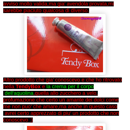
avviso molto valida,ma gia' avendola provata,mi
sarebbe piaciuto qualcosa di diverso.
Altro prodotto che gia' conoscevo e che ho ritrovato
nella
TendyBox
e
la crema per il corpo
dell'aquolina
,quella allo zucchero a velo,
profumazione che certo un amante dei dolci come
me non puo' che amare,ma anche in questo caso
avrei certo apprezzato di piu' un prodotto che non
conoscevo :)