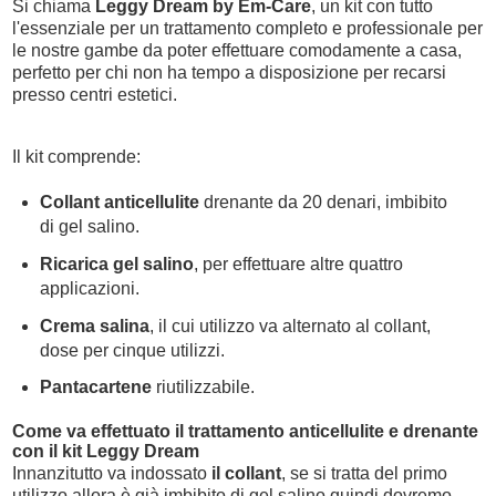
Si chiama
Leggy Dream by Em-Care
, un kit con tutto
l'essenziale per un trattamento completo e professionale per
le nostre gambe da poter effettuare comodamente a casa,
perfetto per chi non ha tempo a disposizione per recarsi
presso centri estetici.
Il kit comprende:
Collant
anticellulite
drenante
da 20 denari, imbibito
di gel salino.
Ricarica gel salino
, per effettuare altre quattro
applicazioni.
Crema salina
, il cui utilizzo va alternato al collant,
dose per cinque utilizzi.
Pantacartene
riutilizzabile.
Come va effettuato il trattamento anticellulite e drenante
con il kit Leggy Dream
Innanzitutto va indossato
il collant
, se si tratta del primo
utilizzo allora è già imbibito di gel salino quindi dovremo