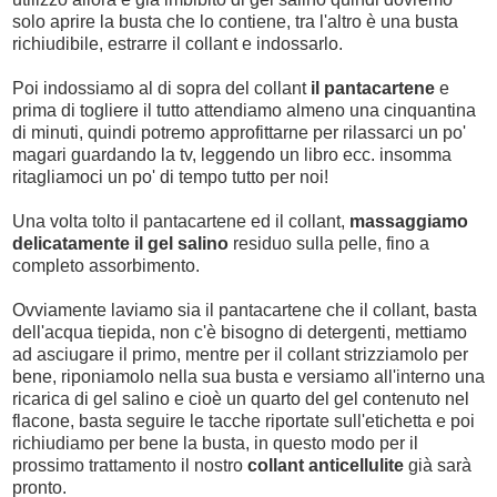
solo aprire la busta che lo contiene, tra l'altro è una busta
richiudibile, estrarre il collant e indossarlo.
Poi indossiamo al di sopra del collant
il pantacartene
e
prima di togliere il tutto attendiamo almeno una cinquantina
di minuti, quindi potremo approfittarne per rilassarci un po'
magari guardando la tv, leggendo un libro ecc. insomma
ritagliamoci un po' di tempo tutto per noi!
Una volta tolto il pantacartene ed il collant,
massaggiamo
delicatamente il gel salino
residuo sulla pelle, fino a
completo assorbimento.
Ovviamente laviamo sia il pantacartene che il collant, basta
dell'acqua tiepida, non c'è bisogno di detergenti, mettiamo
ad asciugare il primo, mentre per il collant strizziamolo per
bene, riponiamolo nella sua busta e versiamo all'interno una
ricarica di gel salino e cioè un quarto del gel contenuto nel
flacone, basta seguire le tacche riportate sull'etichetta e poi
richiudiamo per bene la busta, in questo modo per il
prossimo trattamento il nostro
collant anticellulite
già sarà
pronto.