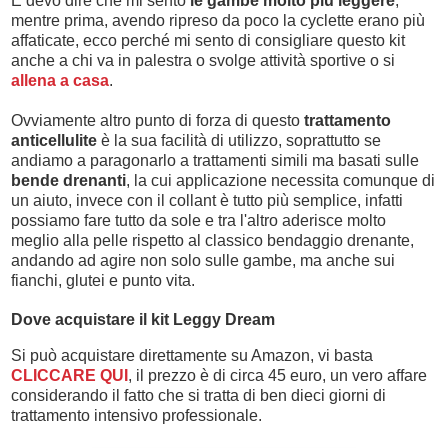
E devo dire che mi sento
le gambe molto più leggere
,
mentre prima, avendo ripreso da poco la cyclette erano più
affaticate, ecco perché mi sento di consigliare questo kit
anche a chi va in palestra o svolge attività sportive o si
allena a casa
.
Ovviamente altro punto di forza di questo
trattamento
anticellulite
è la sua facilità di utilizzo, soprattutto se
andiamo a paragonarlo a trattamenti simili ma basati sulle
bende drenanti
, la cui applicazione necessita comunque di
un aiuto, invece con il collant è tutto più semplice, infatti
possiamo fare tutto da sole e tra l'altro aderisce molto
meglio alla pelle rispetto al classico bendaggio drenante,
andando ad agire non solo sulle gambe, ma anche sui
fianchi, glutei e punto vita.
Dove acquistare il kit Leggy Dream
Si può acquistare direttamente su Amazon, vi basta
CLICCARE QUI
, il prezzo è di circa 45 euro, un vero affare
considerando il fatto che si tratta di ben dieci giorni di
trattamento intensivo professionale.