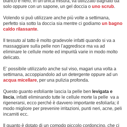
bianco e nero, in un'unica misura, va utilizzato bagnato da
solo oppure con un sapone, un gel doccia o
uno scrub
.
Volendo si può utilizzare anche più volte a settimana,
perfetto sia sotto la doccia sia mentre ci godiamo
un bagno
caldo rilassante
.
Il tessuto al tatto è molto gradevole infatti quando si va a
massaggiare sulla pelle non l'aggredisce ma va ad
eliminare le cellule morte ed impurità varie in modo molto
delicato.
E' possibile utilizzarlo anche sul viso, magari una volta a
settimana, accoppiandolo ad un detergente oppure ad un
acqua micellare
, per una pulizia profonda.
Questo guanto esfoliante lascia la pelle ben
levigata e
liscia
, infatti eliminando tutte le cellule morte la pelle va a
rigenerarsi, ecco perché è davvero importante esfoliarla; il
modo migliore per prevenire irritazioni, punti neri, acne, peli
incarniti ecc.
Il guanto è dotato di un comodo piccolo cordoncino, che ci