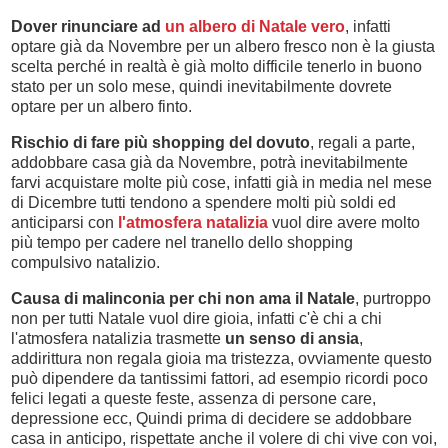
Dover rinunciare ad
un albero di Natale vero
, infatti
optare già da Novembre per un albero fresco non è la giusta
scelta perché in realtà è già molto difficile tenerlo in buono
stato per un solo mese, quindi inevitabilmente dovrete
optare per un albero finto.
Rischio di fare più shopping del dovuto
, regali a parte,
addobbare casa già da Novembre, potrà inevitabilmente
farvi acquistare molte più cose, infatti già in media nel mese
di Dicembre tutti tendono a spendere molti più soldi ed
anticiparsi con
l'atmosfera natalizia
vuol dire avere molto
più tempo per cadere nel tranello dello shopping
compulsivo natalizio.
Causa di malinconia per chi non ama il Natale
, purtroppo
non per tutti Natale vuol dire gioia, infatti c'è chi a chi
l'atmosfera natalizia trasmette
un senso di ansia
,
addirittura non regala gioia ma tristezza, ovviamente questo
può dipendere da tantissimi fattori, ad esempio ricordi poco
felici legati a queste feste, assenza di persone care,
depressione ecc, Quindi prima di decidere se addobbare
casa in anticipo, rispettate anche il volere di chi vive con voi,