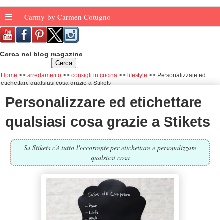
≡
Carmy by Carmen Cotugno
Cerca nel blog magazine
Home
arredamento
consigli in cucina
lifestyle
Personalizzare ed
etichettare qualsiasi cosa grazie a Stikets
Personalizzare ed etichettare
qualsiasi cosa grazie a Stikets
Su Stikets c'è tutto l'occorrente per etichettare e personalizzare
qualsiasi cosa