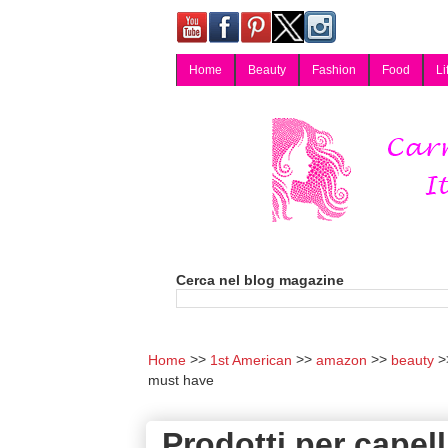
Home
Beauty
Fashion
Food
Li
Carmy, Blog magazine di Carmen Cotugno, blogger di Napoli: moda, bellezza, cucina, tecnologia, consigli per lo shopping, arredamento, recensioni cosmetiche, viaggi, fotografia, salute e benessere. Disponibile per collaborazioni blogger e per guest post.
Cerca nel blog magazine
Home
1st American
amazon
beauty
must have
Prodotti per capel