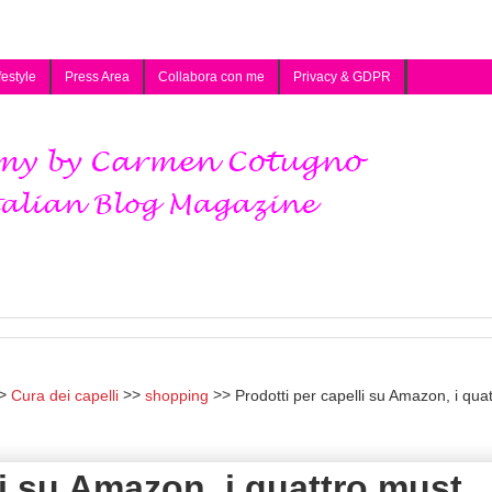
festyle
Press Area
Collabora con me
Privacy & GDPR
Cura dei capelli
shopping
Prodotti per capelli su Amazon, i quat
li su Amazon, i quattro must