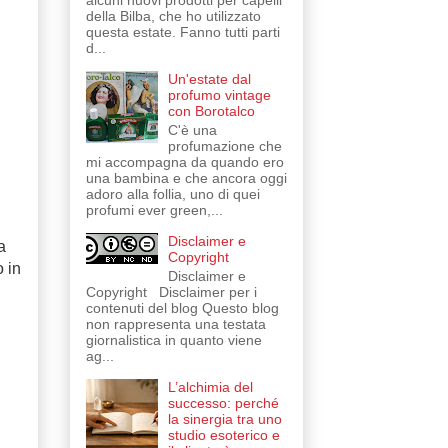
alcuni nuovi prodotti per capelli
della Bilba, che ho utilizzato
questa estate. Fanno tutti parti
d...
Un'estate dal
profumo vintage
con Borotalco
C'è una
profumazione che
,
mi accompagna da quando ero
una bambina e che ancora oggi
adoro alla follia, uno di quei
profumi ever green,...
Disclaimer e
a
Copyright
o in
Disclaimer e
Copyright Disclaimer per i
contenuti del blog Questo blog
non rappresenta una testata
giornalistica in quanto viene
ag...
L’alchimia del
successo: perché
la sinergia tra uno
studio esoterico e