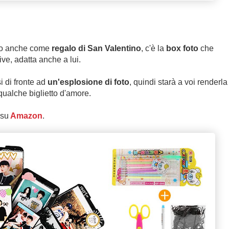
etto anche come
regalo di San Valentino
, c'è la
box foto
che
ive, adatta anche a lui.
si di fronte ad
un'esplosione di foto
, quindi starà a voi renderla
ualche biglietto d'amore.
 su
Amazon
.