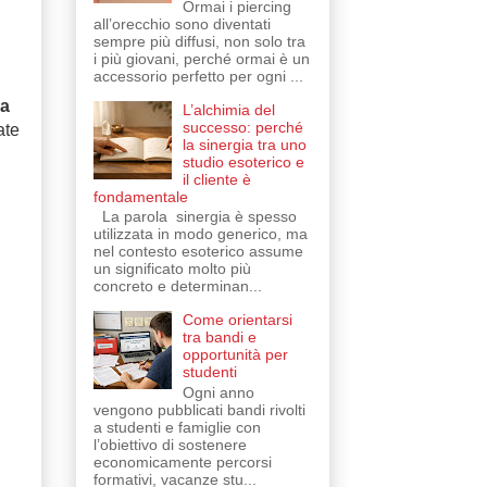
Ormai i piercing
all’orecchio sono diventati
sempre più diffusi, non solo tra
i più giovani, perché ormai è un
accessorio perfetto per ogni ...
a
L’alchimia del
successo: perché
ate
la sinergia tra uno
studio esoterico e
il cliente è
fondamentale
La parola sinergia è spesso
utilizzata in modo generico, ma
nel contesto esoterico assume
un significato molto più
concreto e determinan...
Come orientarsi
tra bandi e
opportunità per
studenti
Ogni anno
vengono pubblicati bandi rivolti
a studenti e famiglie con
l’obiettivo di sostenere
economicamente percorsi
formativi, vacanze stu...