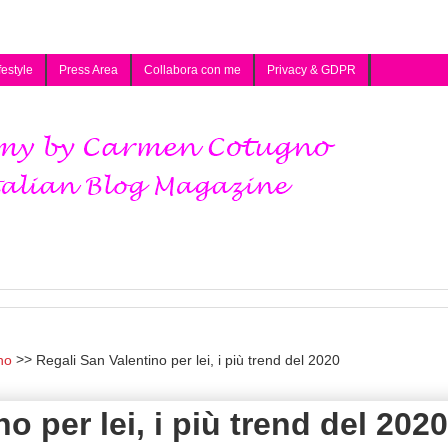
festyle
Press Area
Collabora con me
Privacy & GDPR
no
Regali San Valentino per lei, i più trend del 2020
o per lei, i più trend del 2020