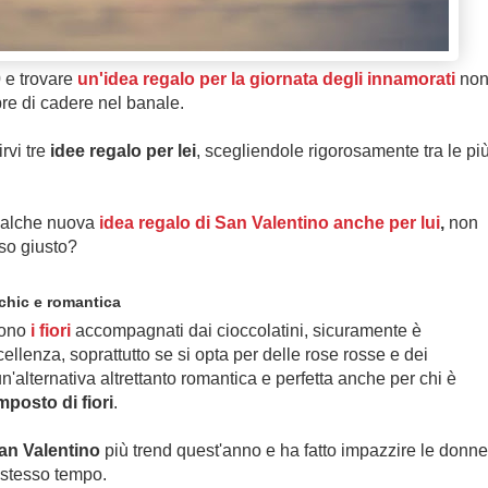
0
e trovare
un'idea regalo per la giornata degli innamorati
non
re di cadere nel banale.
vi tre
idee regalo per lei
, scegliendole rigorosamente tra le pi
ualche nuova
idea regalo di San Valentino anche per lui
,
non
uso giusto?
 chic e romantica
sono
i fiori
accompagnati dai cioccolatini, sicuramente è
ellenza, soprattutto se si opta per delle rose rosse e dei
un'alternativa altrettanto romantica e perfetta anche per chi è
posto di fiori
.
an Valentino
più trend quest'anno e ha fatto impazzire le donne
 stesso tempo.