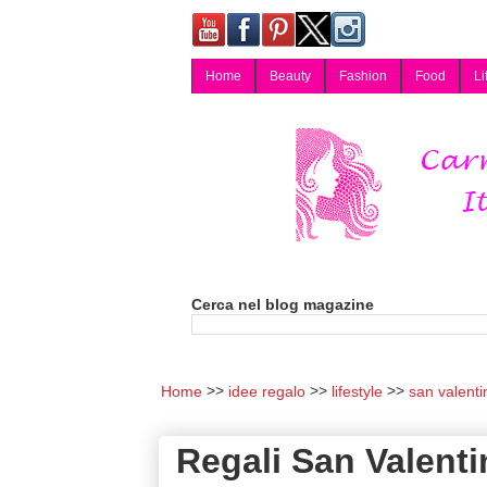
Home
Beauty
Fashion
Food
Li
Carmy, Blog magazine di Carmen Cotugno, blogger di Napoli: moda, bellezza, cucina, tecnologia, consigli per lo shopping, arredamento, recensioni cosmetiche, viaggi, fotografia, salute e benessere. Disponibile per collaborazioni blogger e per guest post.
Cerca nel blog magazine
Home
idee regalo
lifestyle
san valenti
Regali San Valentin