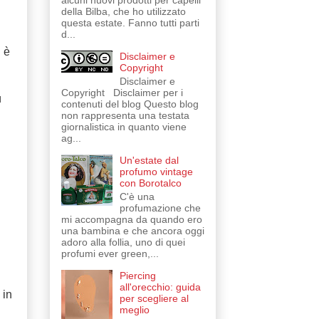
alcuni nuovi prodotti per capelli
della Bilba, che ho utilizzato
questa estate. Fanno tutti parti
d...
 è
Disclaimer e
Copyright
Disclaimer e
Copyright Disclaimer per i
ù
contenuti del blog Questo blog
non rappresenta una testata
giornalistica in quanto viene
ag...
Un'estate dal
profumo vintage
con Borotalco
C'è una
profumazione che
mi accompagna da quando ero
una bambina e che ancora oggi
adoro alla follia, uno di quei
profumi ever green,...
Piercing
all'orecchio: guida
 in
per scegliere al
meglio