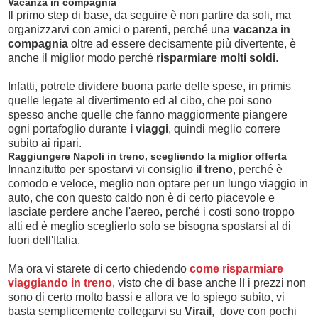
Vacanza in compagnia
Il primo step di base, da seguire è non partire da soli, ma
organizzarvi con amici o parenti, perché una
vacanza in
compagnia
oltre ad essere decisamente più divertente, è
anche il miglior modo perché
risparmiare molti soldi
.
Infatti, potrete dividere buona parte delle spese, in primis
quelle legate al divertimento ed al cibo, che poi sono
spesso anche quelle che fanno maggiormente piangere
ogni portafoglio durante
i viaggi
, quindi meglio correre
subito ai ripari.
Raggiungere Napoli in treno, scegliendo la miglior offerta
Innanzitutto per spostarvi vi consiglio
il treno
, perché è
comodo e veloce, meglio non optare per un lungo viaggio in
auto, che con questo caldo non è di certo piacevole e
lasciate perdere anche l'aereo, perché i costi sono troppo
alti ed è meglio sceglierlo solo se bisogna spostarsi al di
fuori dell'Italia.
Ma ora vi starete di certo chiedendo
come risparmiare
viaggiando in treno
, visto che di base anche lì i prezzi non
sono di certo molto bassi e allora ve lo spiego subito, vi
basta semplicemente collegarvi su
Virail
, dove con pochi