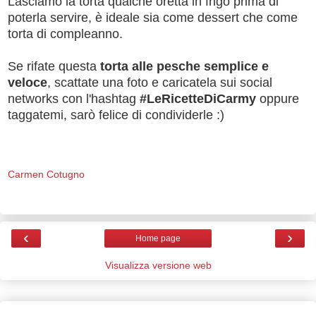
Lasciamo la torta qualche oretta in frigo prima di
poterla servire, è ideale sia come dessert che come
torta di compleanno.
Se rifate questa
torta alle pesche semplice e
veloce
, scattate una foto e caricatela sui social
networks con l'hashtag
#LeRicetteDiCarmy
oppure
taggatemi, sarò felice di condividerle :)
Carmen Cotugno
‹
›
Home page
Visualizza versione web