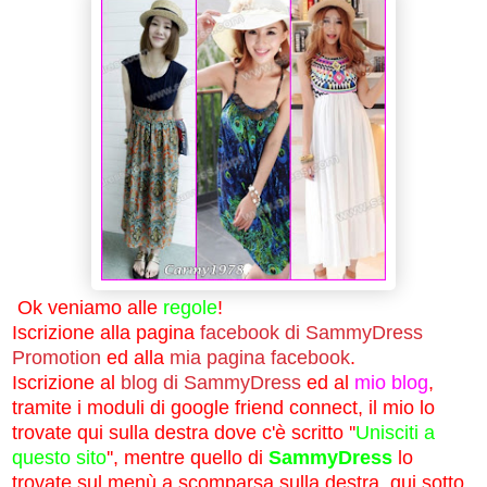
Ok veniamo alle
regole
!
Iscrizione alla pagina
facebook di SammyDress
Promotion
ed alla
mia pagina facebook
.
Iscrizione al
blog di SammyDress
ed al
mio blog
,
tramite i moduli di google friend connect, il mio lo
trovate qui sulla destra dove c'è scritto ''
Unisciti a
questo sito
'', mentre quello di
SammyDress
lo
trovate sul menù a scomparsa sulla destra, qui sotto