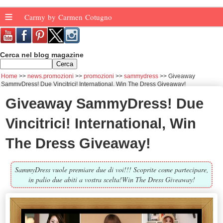
≡
Carmy by Carmen Cotugno
Cerca nel blog magazine
Home
news.promozioni
promozioni
sammydress
Giveaway
SammyDress! Due Vincitrici! International, Win The Dress Giveaway!
Giveaway SammyDress! Due
Vincitrici! International, Win
The Dress Giveaway!
SammyDress vuole premiare due di voi!!! Scoprite come partecipare,
in palio due abiti a vostra scelta!Win The Dress Giveaway!