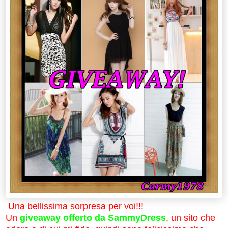
Una bellissima sorpresa per voi!!!
Un
giveaway offerto da SammyDress
, un sito che