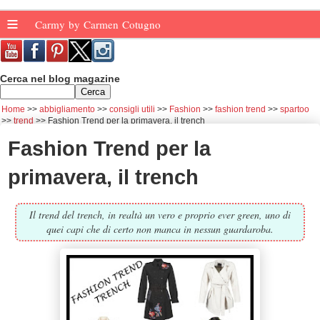
≡
Carmy by Carmen Cotugno
Cerca nel blog magazine
Home
abbigliamento
consigli utili
Fashion
fashion trend
spartoo
trend
Fashion Trend per la primavera, il trench
Fashion Trend per la
primavera, il trench
Il trend del trench, in realtà un vero e proprio ever green, uno di
quei capi che di certo non manca in nessun guardaroba.