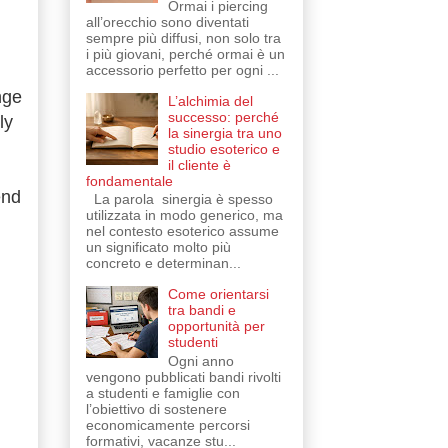
Ormai i piercing
all’orecchio sono diventati
sempre più diffusi, non solo tra
i più giovani, perché ormai è un
accessorio perfetto per ogni ...
nge
L’alchimia del
successo: perché
ly
la sinergia tra uno
studio esoterico e
il cliente è
fondamentale
end
La parola sinergia è spesso
utilizzata in modo generico, ma
nel contesto esoterico assume
un significato molto più
concreto e determinan...
Come orientarsi
tra bandi e
opportunità per
studenti
Ogni anno
vengono pubblicati bandi rivolti
a studenti e famiglie con
l’obiettivo di sostenere
economicamente percorsi
formativi, vacanze stu...