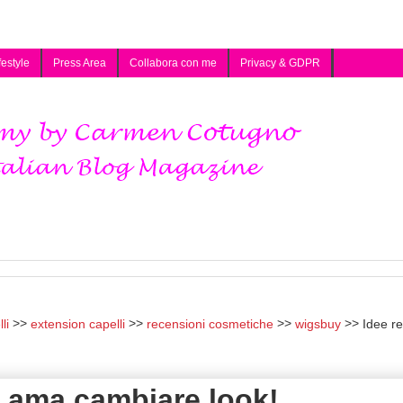
festyle
Press Area
Collabora con me
Privacy & GDPR
li
extension capelli
recensioni cosmetiche
wigsbuy
Idee r
i ama cambiare look!