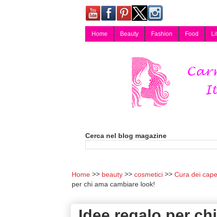
Home
Beauty
Fashion
Food
Li
Carmy, Blog magazine di Carmen Cotugno, blogger di Napoli: moda, bellezza, cucina, tecnologia, consigli per lo shopping, arredamento, recensioni cosmetiche, viaggi, fotografia, salute e benessere. Disponibile per collaborazioni blogger e per guest post.
Cerca nel blog magazine
Home
beauty
cosmetici
Cura dei capel
per chi ama cambiare look!
Idee regalo per ch