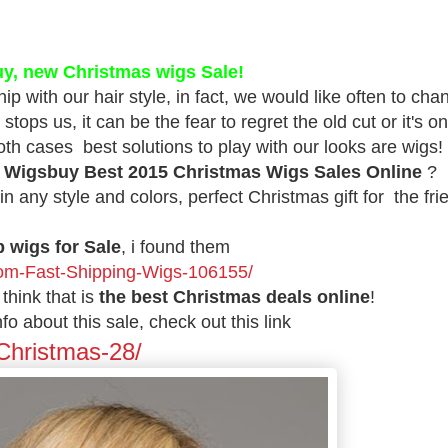
y, new Christmas wigs Sale!
 with our hair style, in fact, we would like often to cha
stops us, it can be the fear to regret the old cut or it's on
th cases best solutions to play with our looks are wigs!
e
Wigsbuy Best 2015 Christmas Wigs Sales Online
?
 in any style and colors, perfect Christmas gift for the fri
 wigs for Sale
, i
found them
tom-Fast-Shipping-Wigs-106155/
think that is
the
best Christmas deals online
!
 about this sale, check out this link
Christmas-28/