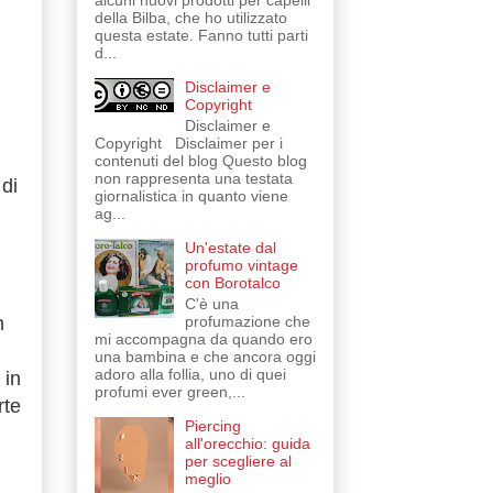
alcuni nuovi prodotti per capelli
della Bilba, che ho utilizzato
questa estate. Fanno tutti parti
d...
Disclaimer e
Copyright
Disclaimer e
Copyright Disclaimer per i
contenuti del blog Questo blog
non rappresenta una testata
di
giornalistica in quanto viene
ag...
Un'estate dal
profumo vintage
con Borotalco
C'è una
profumazione che
n
mi accompagna da quando ero
una bambina e che ancora oggi
adoro alla follia, uno di quei
 in
profumi ever green,...
rte
Piercing
all'orecchio: guida
per scegliere al
meglio