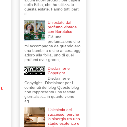
alcuni nuovi prodotti per capelli
della Bilba, che ho utilizzato
questa estate. Fanno tutti parti
d...
Un'estate dal
profumo vintage
con Borotalco
C'è una
profumazione che
mi accompagna da quando ero
una bambina e che ancora oggi
adoro alla follia, uno di quei
profumi ever green,...
Disclaimer e
Copyright
Disclaimer e
Copyright Disclaimer per i
contenuti del blog Questo blog
m,
non rappresenta una testata
giornalistica in quanto viene
ag...
L’alchimia del
successo: perché
la sinergia tra uno
studio esoterico e