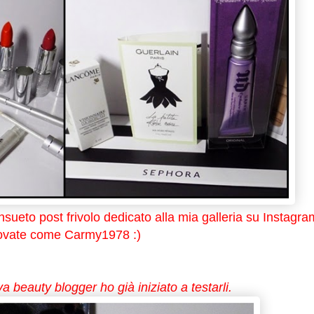
ueto post frivolo dedicato alla mia galleria su Instagra
rovate come Carmy1978 :)
a beauty blogger ho già iniziato a testarli.