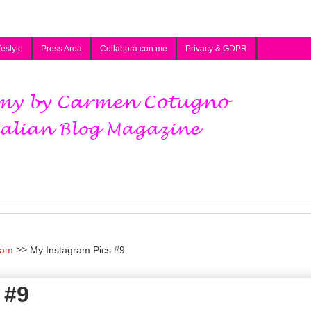
festyle
Press Area
Collabora con me
Privacy & GDPR
ram
My Instagram Pics #9
 #9