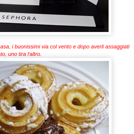
 casa, i buonissimi via col vento e dopo averli assaggiati
, uno tira l'altro.