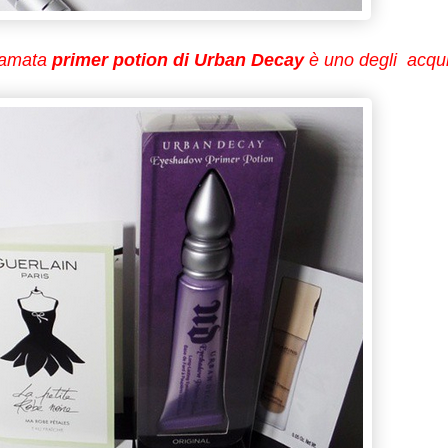
a amata
primer potion di Urban Decay
è uno degli acqui