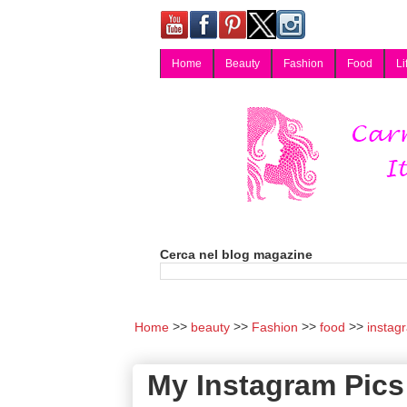
Home
Beauty
Fashion
Food
Li
Carmy, Blog magazine di Carmen Cotugno, blogger di Napoli: moda, bellezza, cucina, tecnologia, consigli per lo shopping, arredamento, recensioni cosmetiche, viaggi, fotografia, salute e benessere. Disponibile per collaborazioni blogger e per guest post.
Cerca nel blog magazine
Home
beauty
Fashion
food
instag
My Instagram Pics