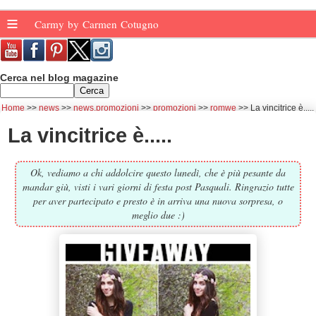
≡
Carmy by Carmen Cotugno
Cerca nel blog magazine
Home
news
news.promozioni
promozioni
romwe
La vincitrice è.....
La vincitrice è.....
Ok, vediamo a chi addolcire questo lunedì, che è più pesante da
mandar giù, visti i vari giorni di festa post Pasquali. Ringrazio tutte
per aver partecipato e presto è in arriva una nuova sorpresa, o
meglio due :)