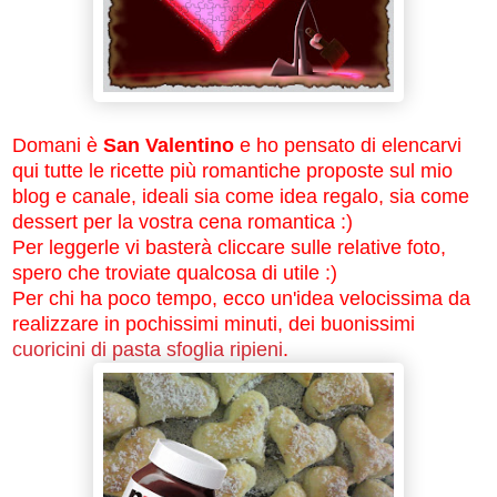
Domani è
San Valentino
e ho pensato di elencarvi
qui tutte le ricette più romantiche proposte sul mio
blog e canale, ideali sia come idea regalo, sia come
dessert per la vostra cena romantica :)
Per leggerle vi basterà cliccare sulle relative foto,
spero che troviate qualcosa di utile :)
Per chi ha poco tempo, ecco un'idea velocissima da
realizzare in pochissimi minuti, dei buonissimi
cuoricini di pasta sfoglia ripieni
.