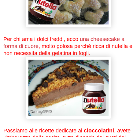
Per chi ama i dolci freddi, ecco
una cheesecake a
forma di cuore
, molto golosa perché ricca di nutella e
non necessita della gelatina in fogli.
Passiamo alle ricette dedicate ai
cioccolatini
, avete