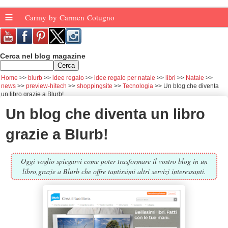
≡
Carmy by Carmen Cotugno
Cerca nel blog magazine
Home
blurb
idee regalo
idee regalo per natale
libri
Natale
news
preview-hitech
shoppingsite
Tecnologia
Un blog che diventa
un libro grazie a Blurb!
Un blog che diventa un libro
grazie a Blurb!
Oggi voglio spiegarvi come poter trasformare il vostro blog in un
libro,grazie a Blurb che offre tantissimi altri servizi interessanti.