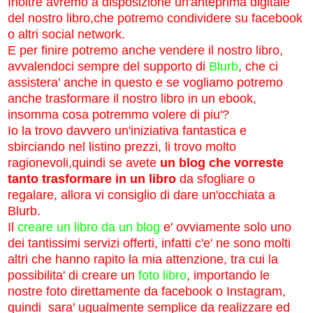
Inoltre avremo a disposizione un'anteprima digitale
del nostro libro,che potremo condividere su facebook
o altri social network.
E per finire potremo anche vendere il nostro libro,
avvalendoci sempre del supporto di
Blurb
,
che ci
assistera' anche in questo e se vogliamo potremo
anche trasformare il nostro libro in un ebook,
insomma cosa potremmo volere di piu'?
Io la trovo davvero un'iniziativa fantastica e
sbirciando nel listino prezzi, li trovo molto
ragionevoli,quindi se avete
un blog che vorreste
tanto trasformare in un libro
da sfogliare o
regalare, allora vi consiglio di dare un'occhiata a
Blurb.
Il
creare un libro
da un blog
e' ovviamente solo uno
dei tantissimi servizi offerti, infatti c'e' ne sono molti
altri che hanno rapito la mia attenzione, tra cui la
possibilita' di creare un
foto libro
, importando le
nostre foto direttamente da facebook o Instagram,
quindi sara' ugualmente semplice da realizzare ed