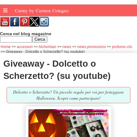
≡
Carmy by Carmen Cotugno
Cerca nel blog magazine
Home
accessori
Alchemian
news
news.promozioni
profumo-clic
Giveaway - Dolcetto o Scherzetto? (su youtube)
Giveaway - Dolcetto o
Scherzetto? (su youtube)
Dolcetto o Scherzetto? Un piccolo regalo per voi,per festeggiare
Halloween. Scopri come partecipare!