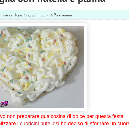
ta veloce,di pasta sfoglia con nutella e panna
vo non preparare qualcosina di dolce per questa festa
alizzare i
cuoricini nutellosi
,ho deciso di sfornare un cuor