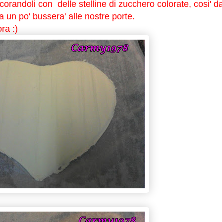
corandoli con delle stelline di zucchero colorate, cosi' d
a un po' bussera' alle nostre porte.
ra :)