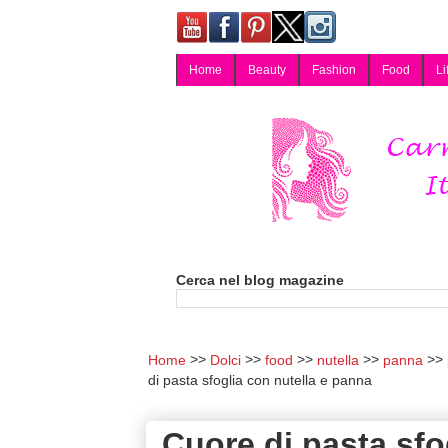
Home
Beauty
Fashion
Food
Li
Carmy, Blog magazine di Carmen Cotugno, blogger di Napoli: moda, bellezza, cucina, tecnologia, consigli per lo shopping, arredamento, recensioni cosmetiche, viaggi, fotografia, salute e benessere. Disponibile per collaborazioni blogger e per guest post.
Cerca nel blog magazine
Home
Dolci
food
nutella
panna
di pasta sfoglia con nutella e panna
Cuore di pasta sfo