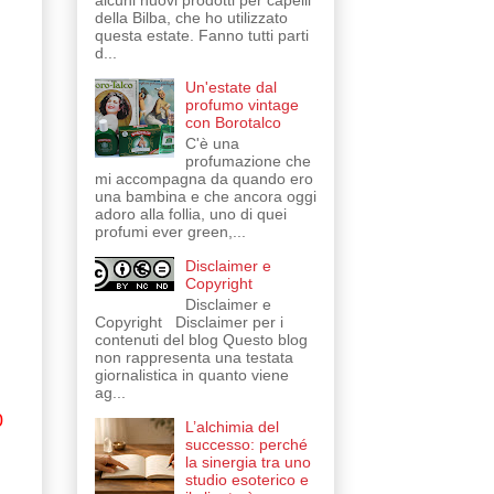
alcuni nuovi prodotti per capelli
della Bilba, che ho utilizzato
questa estate. Fanno tutti parti
d...
Un'estate dal
profumo vintage
con Borotalco
C'è una
profumazione che
mi accompagna da quando ero
una bambina e che ancora oggi
adoro alla follia, uno di quei
profumi ever green,...
Disclaimer e
Copyright
Disclaimer e
Copyright Disclaimer per i
contenuti del blog Questo blog
non rappresenta una testata
giornalistica in quanto viene
ag...
0
L’alchimia del
successo: perché
la sinergia tra uno
studio esoterico e