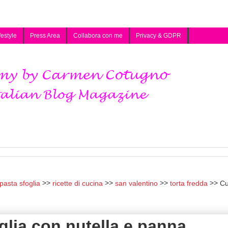
festyle
Press Area
Collabora con me
Privacy & GDPR
pasta sfoglia
ricette di cucina
san valentino
torta fredda
Cu
glia con nutella e panna