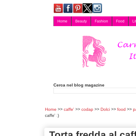
Home
Beauty
Fashion
Food
Li
Carmy, Blog magazine di Carmen Cotugno, blogger di Napoli: moda, bellezza, cucina, tecnologia, consigli per lo shopping, arredamento, recensioni cosmetiche, viaggi, fotografia, salute e benessere. Disponibile per collaborazioni blogger e per guest post.
Cerca nel blog magazine
Home
caffe'
codap
Dolci
food
p
caffe' :)
Torta fredda al caff