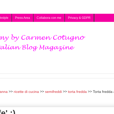
festyle
Press Area
Collabora con me
Privacy & GDPR
anna
ricette di cucina
semifreddi
torta fredda
Torta fredda 
e' :)