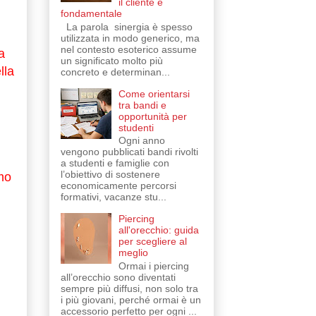
il cliente è
fondamentale
La parola sinergia è spesso
utilizzata in modo generico, ma
nel contesto esoterico assume
a
un significato molto più
lla
concreto e determinan...
Come orientarsi
tra bandi e
opportunità per
studenti
Ogni anno
vengono pubblicati bandi rivolti
a studenti e famiglie con
l’obiettivo di sostenere
mo
economicamente percorsi
formativi, vacanze stu...
Piercing
all'orecchio: guida
per scegliere al
meglio
Ormai i piercing
all’orecchio sono diventati
sempre più diffusi, non solo tra
i più giovani, perché ormai è un
accessorio perfetto per ogni ...