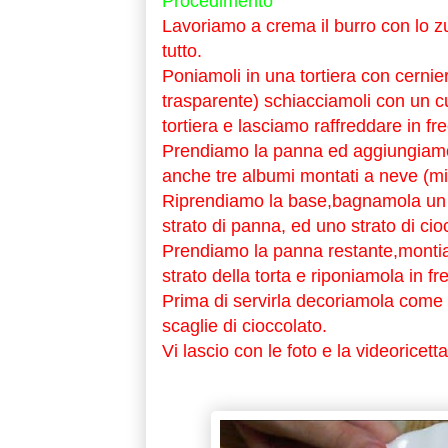
Procedimento
Lavoriamo a crema il burro con lo zu
tutto.
Poniamoli in una tortiera con cernie
trasparente) schiacciamoli con un cuc
tortiera e lasciamo raffreddare in fr
Prendiamo la panna ed aggiungiamo
anche tre albumi montati a neve (m
Riprendiamo la base,bagnamola un p
strato di panna, ed uno strato di cioc
Prendiamo la panna restante,montiam
strato della torta e riponiamola in f
Prima di servirla decoriamola come v
scaglie di cioccolato.
Vi lascio con le foto e la videoricetta