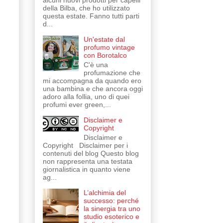
alcuni nuovi prodotti per capelli
della Bilba, che ho utilizzato
questa estate. Fanno tutti parti
d...
Un'estate dal
profumo vintage
con Borotalco
C'è una
profumazione che
mi accompagna da quando ero
una bambina e che ancora oggi
adoro alla follia, uno di quei
profumi ever green,...
Disclaimer e
Copyright
Disclaimer e
Copyright Disclaimer per i
contenuti del blog Questo blog
non rappresenta una testata
giornalistica in quanto viene
ag...
L’alchimia del
successo: perché
la sinergia tra uno
studio esoterico e