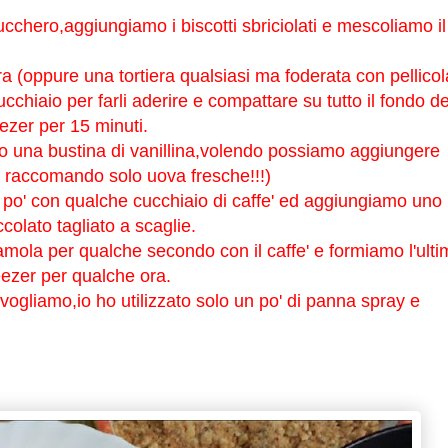
cchero,aggiungiamo i biscotti sbriciolati e mescoliamo il
ra (oppure una tortiera qualsiasi ma foderata con pellicol
chiaio per farli aderire e compattare su tutto il fondo de
eezer per 15 minuti.
 una bustina di vanillina,volendo possiamo aggiungere
i raccomando solo uova fresche!!!)
o' con qualche cucchiaio di caffe' ed aggiungiamo uno
colato tagliato a scaglie.
ola per qualche secondo con il caffe' e formiamo l'ulti
reezer per qualche ora.
ogliamo,io ho utilizzato solo un po' di panna spray e