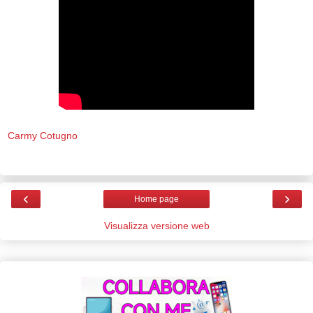
Carmy Cotugno
‹
›
Home page
Visualizza versione web