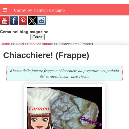
≡
Carmy by Carmen Cotugno
Cerca nel blog magazine
Home
Dolci
food
limone
Chiacchiere! (Frappe)
Chiacchiere! (Frappe)
Ricetta delle famose frappe o chiacchiere,da preparare nel periodo
del carnevale,con video ricetta