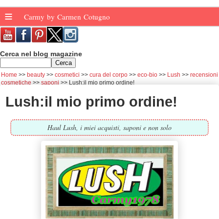
≡
Carmy by Carmen Cotugno
Cerca nel blog magazine
Home
beauty
cosmetici
cura del corpo
eco-bio
Lush
recensioni
cosmetiche
saponi
Lush:il mio primo ordine!
Lush:il mio primo ordine!
Haul Lush, i miei acquisti, saponi e non solo