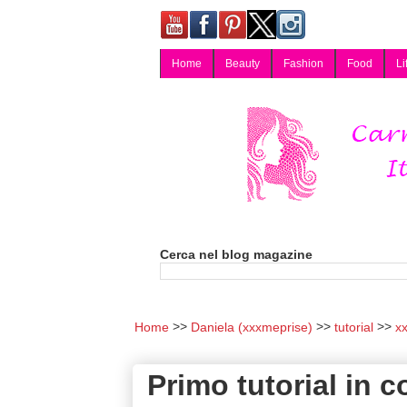
Home
Beauty
Fashion
Food
Li
Carmy, Blog magazine di Carmen Cotugno, blogger di Napoli: moda, bellezza, cucina, tecnologia, consigli per lo shopping, arredamento, recensioni cosmetiche, viaggi, fotografia, salute e benessere. Disponibile per collaborazioni blogger e per guest post.
Cerca nel blog magazine
Home
Daniela (xxxmeprise)
tutorial
x
Primo tutorial in 