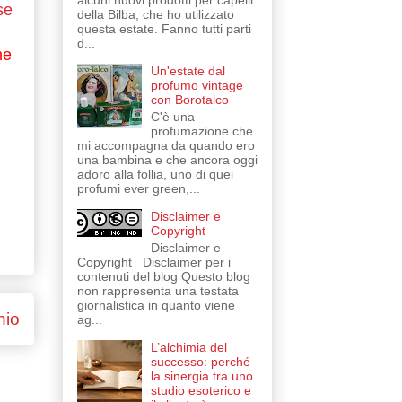
alcuni nuovi prodotti per capelli
ise
della Bilba, che ho utilizzato
questa estate. Fanno tutti parti
d...
he
Un'estate dal
profumo vintage
con Borotalco
C'è una
profumazione che
mi accompagna da quando ero
una bambina e che ancora oggi
adoro alla follia, uno di quei
profumi ever green,...
Disclaimer e
Copyright
Disclaimer e
Copyright Disclaimer per i
contenuti del blog Questo blog
non rappresenta una testata
giornalistica in quanto viene
hio
ag...
L’alchimia del
successo: perché
la sinergia tra uno
studio esoterico e