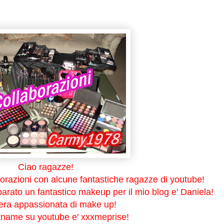
Ciao ragazze!
borazioni con alcune fantastiche ragazze di youtube!
parato un fantastico makeup per il mio blog e' Daniela!
era appassionata di make up!
ckname su youtube e' xxxmeprise!