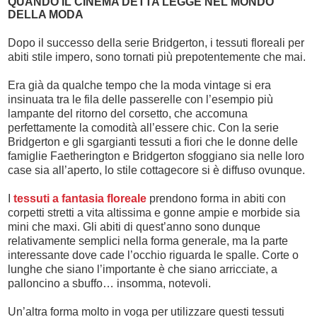
QUANDO IL CINEMA DETTA LEGGE NEL MONDO
DELLA MODA
Dopo il successo della serie Bridgerton, i tessuti floreali per
abiti stile impero, sono tornati più prepotentemente che mai.
Era già da qualche tempo che la moda vintage si era
insinuata tra le fila delle passerelle con l’esempio più
lampante del ritorno del corsetto, che accomuna
perfettamente la comodità all’essere chic. Con la serie
Bridgerton e gli sgargianti tessuti a fiori che le donne delle
famiglie Faetherington e Bridgerton sfoggiano sia nelle loro
case sia all’aperto, lo stile cottagecore si è diffuso ovunque.
I
tessuti a fantasia floreale
prendono forma in abiti con
corpetti stretti a vita altissima e gonne ampie e morbide sia
mini che maxi. Gli abiti di quest’anno sono dunque
relativamente semplici nella forma generale, ma la parte
interessante dove cade l’occhio riguarda le spalle. Corte o
lunghe che siano l’importante è che siano arricciate, a
palloncino a sbuffo… insomma, notevoli.
Un’altra forma molto in voga per utilizzare questi tessuti