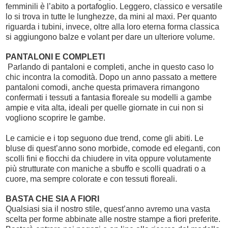
femminili è l’abito a portafoglio. Leggero, classico e versatile
lo si trova in tutte le lunghezze, da mini al maxi. Per quanto
riguarda i tubini, invece, oltre alla loro eterna forma classica
si aggiungono balze e volant per dare un ulteriore volume.
PANTALONI E COMPLETI
Parlando di pantaloni e completi, anche in questo caso lo
chic incontra la comodità. Dopo un anno passato a mettere
pantaloni comodi, anche questa primavera rimangono
confermati i tessuti a fantasia floreale su modelli a gambe
ampie e vita alta, ideali per quelle giornate in cui non si
vogliono scoprire le gambe.
Le camicie e i top seguono due trend, come gli abiti. Le
bluse di quest’anno sono morbide, comode ed eleganti, con
scolli fini e fiocchi da chiudere in vita oppure volutamente
più strutturate con maniche a sbuffo e scolli quadrati o a
cuore, ma sempre colorate e con tessuti floreali.
BASTA CHE SIA A FIORI
Qualsiasi sia il nostro stile, quest’anno avremo una vasta
scelta per forme abbinate alle nostre stampe a fiori preferite.