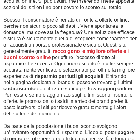
acquisti online. Si può usufruirne inserendoli nelle apposite
sezioni dei siti on line per ricevere lo sconto sul totale.
Spesso il consumatore è frenato di fronte a offerte online,
perché non sicuri o poco affidabili. Viene spontanea la
domanda: ma dove sta la fregatura? Una soluzione efficace
e sicura è sicuramente quella di scegliere come ‘partner’ per
gli acquisti un portale professionale e sicuro. Questi siti,
generalmente gratuiti,
raccolgono le migliore offerte e i
buoni sconto online
per offrire l'accesso diretto al
risparmio che si cerca. Ogni buono sconto è inoltre sempre
accuratamente verificato e selezionato per offrire la migliore
esperienza di
risparmio per tutti gli acquisti
. Entrando
nella pagina dedicata al brand si possono trovare gli ultimi
codici sconto
da utilizzare subito per lo
shopping online
.
Per restare sempre aggiornato sugli ultimi sconti inseriti, le
offerte, le promozioni o i saldi in arrivo dei brand preferiti,
basta iscriversi ai siti per ricevere gratuitamente gli alert
delle offerte del momento.
Da parte della popolazione i buoni sconto svolgono
un’invitante opportunità di risparmio. L'idea di poter
pagare
di meno
per ottenere prodotti di prima necessità e tornare a