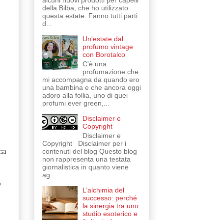
alcuni nuovi prodotti per capelli
della Bilba, che ho utilizzato
questa estate. Fanno tutti parti
d...
Un'estate dal
profumo vintage
con Borotalco
C'è una
profumazione che
mi accompagna da quando ero
una bambina e che ancora oggi
adoro alla follia, uno di quei
profumi ever green,...
Disclaimer e
Copyright
Disclaimer e
Copyright Disclaimer per i
contenuti del blog Questo blog
ca
non rappresenta una testata
giornalistica in quanto viene
ag...
e
L’alchimia del
successo: perché
la sinergia tra uno
studio esoterico e