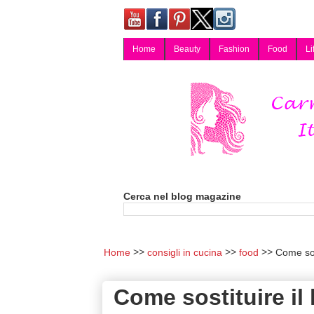
Home
Beauty
Fashion
Food
Li
Carmy, Blog magazine di Carmen Cotugno, blogger di Napoli: moda, bellezza, cucina, tecnologia, consigli per lo shopping, arredamento, recensioni cosmetiche, viaggi, fotografia, salute e benessere. Disponibile per collaborazioni blogger e per guest post.
Cerca nel blog magazine
Home
consigli in cucina
food
Come sost
Come sostituire il 