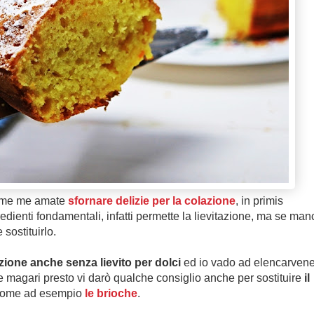
ome me amate
sfornare delizie per la colazione
, in primis
gredienti fondamentali, infatti permette la lievitazione, ma se man
sostituirlo.
tazione anche senza lievito per dolci
ed io vado ad elencarven
i e magari presto vi darò qualche consiglio anche per sostituire
il
ci come ad esempio
le brioche
.