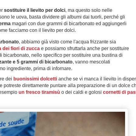
er
sostituire il lievito per dolci
, ma questo solo nelle
 sono le uova, basta dividere gli albumi dai tuorli, perché gli
ferma
magari con due grammi di bicarbonato ed aggiungerli
me facciamo con il lievito per dolci.
arbonato
, abbiamo già visto come l'acqua frizzante sia
a dei fiori di zucca
e possiamo sfruttarla anche per sostituire
di bicarbonato, nello specifico per sostituire una bustina di
zzante e 5 grammi di bicarbonato
, vanno mescolati
o ingrediente, prima di infornare.
re dei
buonissimi dolcetti
anche se vi manca il lievito in dispe
e potreste direttamente puntare alla preparazione di un dolce c
d esempio
un fresco tiramisù
o dei caldi e golosi
cornetti di pas