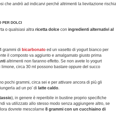
i che andrò ad indicarvi perché altrimenti la lievitazione rischia
TO PER DOLCI
a o qualsiasi altra
ricetta dolce
con
ingredienti alternativi al
 4 grammi di
bicarbonato
ed un vasetto di yogurt bianco per
mente il composto va aggiunto e amalgamato giusto prima
anti
altrimenti non faranno effetto. Se non avete lo yogurt
di limone, circa 30 ml possono bastare oppure del succo
no pochi grammi, circa sei e per attivare ancora di più gli
giungerla ad un po' di
latte caldo
.
otassio
), in genere è reperibile in bustine proprio specifiche
quindi va utilizzato allo stesso modo senza aggiungere altro, se
allora dovrete mescolarne
8 grammi con un cucchiaino di