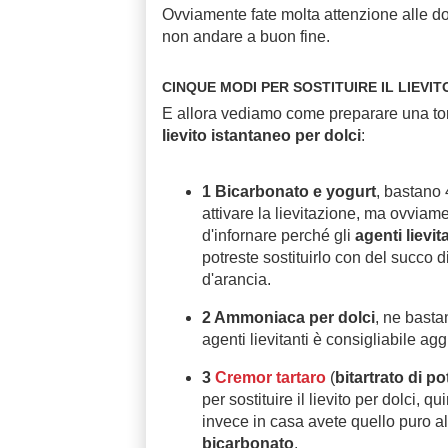
Ovviamente fate molta attenzione alle dos
non andare a buon fine.
CINQUE MODI PER SOSTITUIRE IL LIEVI
E allora vediamo come preparare una tort
lievito istantaneo per dolci
:
1 Bicarbonato e yogurt
, bastano
attivare la lievitazione, ma ovvia
d'infornare perché gli
agenti lievit
potreste sostituirlo con del succo 
d'arancia.
2 Ammoniaca per dolci
, ne basta
agenti lievitanti è consigliabile ag
3
Cremor tartaro
(
bitartrato di p
per sostituire il lievito per dolci, 
invece in casa avete quello puro 
bicarbonato
.