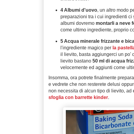
4 Albumi d'uovo
, un altro modo p
preparazioni tra i cui ingredienti ci
albumi dovremo
montarli a neve 
come ultimo ingrediente, proprio co
5 Acqua minerale frizzante e bic
l'ingrediente magico per
la pastell
il lievito, basta aggiungerci un po' 
lievito bastano
50 ml di acqua fri
velocemente ed aggiunti come ultim
Insomma, ora potrete finalmente prepara
e vedrete che non resterete delusi oppur
non necessita di alcun tipo di lievito, a
sfoglia con barrette kinder
.