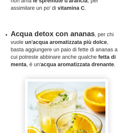
non ama
le spremute d'arancia
, per
assimilare un po' di
vitamina C
.
Acqua detox con ananas
, per chi
vuole
un'acqua aromatizzata più dolce
,
basta aggiungere un paio di fette di ananas a
cui potreste abbinare anche qualche
fetta di
menta
, è un'
acqua aromatizzata drenante
.