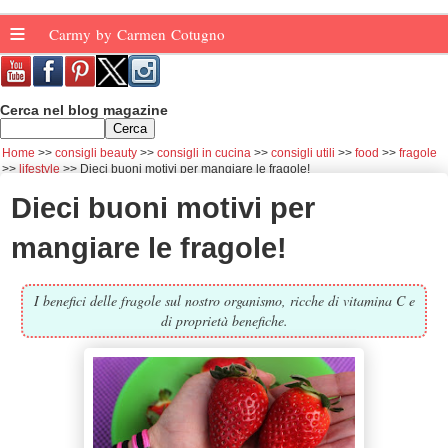
≡
Carmy by Carmen Cotugno
Cerca nel blog magazine
Home
consigli beauty
consigli in cucina
consigli utili
food
fragole
lifestyle
Dieci buoni motivi per mangiare le fragole!
Dieci buoni motivi per
mangiare le fragole!
I benefici delle fragole sul nostro organismo, ricche di vitamina C e
di proprietà benefiche.