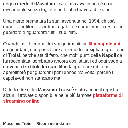
degno
erede di Massimo
, ma a mio avviso non è così,
ovviamente senza togliere nulla alla bravura di Siani.
Una morte prematura la sua, avvenuta nel 1994, chissà
quanti altri
film
ci avrebbe regalato e quindi non ci resta che
guardare e riguardare tutti i suoi film.
Quando mi chiedono dei suggerimenti sui
film napoletani
da guardare, non posso fare a meno di consigliare qualcuno
di
Troisi
, perché sta di fatto, che molti punti della
Napoli
da
lui raccontata, sembrano ancora così attuali ed oggi vado a
darvi ben
tre titoli dei suoi film
da guardare ed io ne
approfitterò per guardarli per l'ennesima volta, perché i
capolavori non stancano mai.
Di tutti e tre i film
Massimo Troisi
è stato anche il registra,
alcuni li trovate disponibile nelle più famose
piattaforme di
streaming online
.
Massimo Troisi - Ricomincio da tre