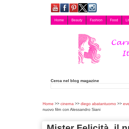
Home
Beauty
Fashion
Food
Li
Carmy, Blog magazine di Carmen Cotugno, blogger di Napoli: moda, bellezza, cucina, tecnologia, consigli per lo shopping, arredamento, recensioni cosmetiche, viaggi, fotografia, salute e benessere. Disponibile per collaborazioni blogger e per guest post.
Cerca nel blog magazine
Home
cinema
diego abatantuomo
eve
nuovo film con Alessandro Siani
Mister Felicità, il