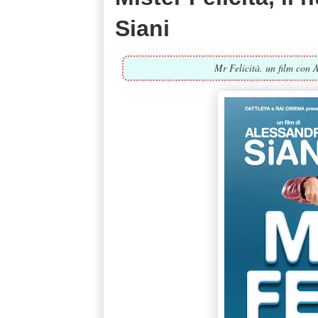
Siani
Mr Felicità. un film con