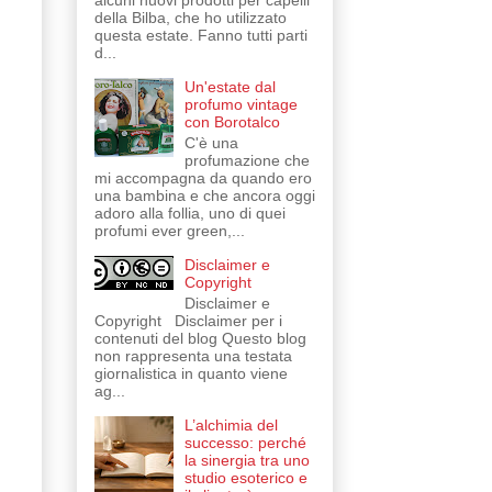
alcuni nuovi prodotti per capelli
della Bilba, che ho utilizzato
questa estate. Fanno tutti parti
d...
Un'estate dal
profumo vintage
con Borotalco
C'è una
profumazione che
mi accompagna da quando ero
una bambina e che ancora oggi
adoro alla follia, uno di quei
profumi ever green,...
Disclaimer e
Copyright
Disclaimer e
Copyright Disclaimer per i
contenuti del blog Questo blog
non rappresenta una testata
giornalistica in quanto viene
ag...
L’alchimia del
successo: perché
la sinergia tra uno
studio esoterico e