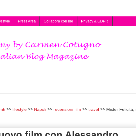
festyle
Press Area
Collabora con me
Privacy & GDPR
nti
lifestyle
Napoli
recensioni film
travel
Mister Felicità, i
 nuovo film con Alessandro