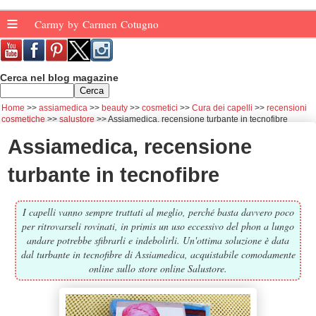
≡
Carmy by Carmen Cotugno
Cerca nel blog magazine
Home
assiamedica
beauty
cosmetici
Cura dei capelli
recensioni
cosmetiche
salustore
Assiamedica, recensione turbante in tecnofibre
Assiamedica, recensione
turbante in tecnofibre
I capelli vanno sempre trattati al meglio, perché basta davvero poco
per ritrovarseli rovinati, in primis un uso eccessivo del phon a lungo
andare potrebbe sfibrarli e indebolirli. Un'ottima soluzione è data
dal turbante in tecnofibre di Assiamedica, acquistabile comodamente
online sullo store online Salustore.