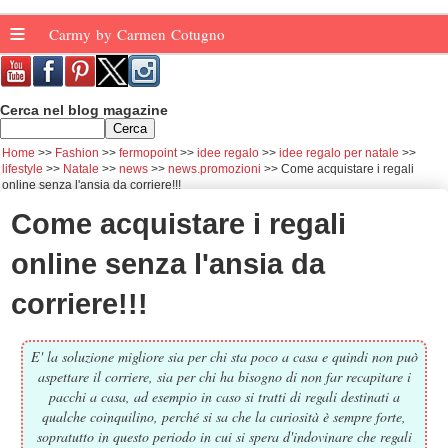
≡
Carmy by Carmen Cotugno
Cerca nel blog magazine
Home
Fashion
fermopoint
idee regalo
idee regalo per natale
lifestyle
Natale
news
news.promozioni
Come acquistare i regali
online senza l'ansia da corriere!!!
Come acquistare i regali
online senza l'ansia da
corriere!!!
E' la soluzione migliore sia per chi sta poco a casa e quindi non può
aspettare il corriere, sia per chi ha bisogno di non far recapitare i
pacchi a casa, ad esempio in caso si tratti di regali destinati a
qualche coinquilino, perché si sa che la curiosità è sempre forte,
sopratutto in questo periodo in cui si spera d'indovinare che regali