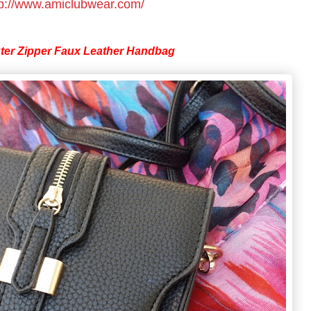
tp://www.amiclubwear.com/
ter Zipper Faux Leather Handbag