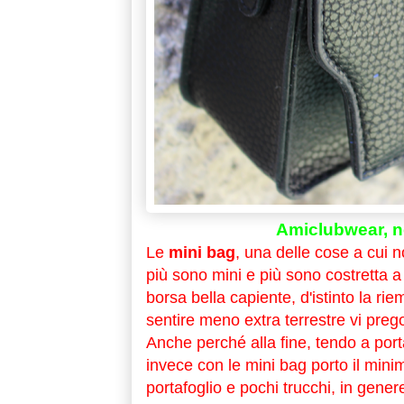
Amiclubwear, n
Le
mini bag
, una delle cose a cui 
più sono mini e più sono costretta 
borsa bella capiente, d'istinto la rie
sentire meno extra terrestre vi prego
Anche perché alla fine, tendo a por
invece con le mini bag porto il minim
portafoglio e pochi trucchi, in gene