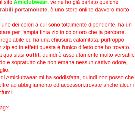
 sito
Amiclubwear
, ve ne ho già parlato qualche
rabili portamonete
, è uno store online davvero molto
 uno dei colori a cui sono totalmente dipendente, ha un
are per l'ampia finta zip in color oro che la percorre.
 regolabile ed ha una chiusura calamitata, purtroppo
zip ed in effetti questa è l'unico difetto che ho trovato.
a qualsiasi
outfit
, quindi è assolutamente molto versatile
rigido e sopratutto che non emana nessun cattivo odore,
glio.
 di Amiclubwear mi ha soddisfatta, quindi non posso che
ve oltre ad abbigliamento ed accessori,trovate anche alcuni
ofumi.
bag?