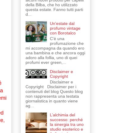
alcuni nuovi prodotti per capelli
della Bilba, che ho utilizzato
questa estate. Fanno tutti parti
d...
Un'estate dal
profumo vintage
con Borotalco
C'è una
profumazione che
mi accompagna da quando ero
una bambina e che ancora oggi
adoro alla follia, uno di quei
profumi ever green,...
Disclaimer e
Copyright
Disclaimer e
é
Copyright Disclaimer per i
na
contenuti del blog Questo blog
non rappresenta una testata
emi
giornalistica in quanto viene
ag...
ed
L’alchimia del
successo: perché
re,
la sinergia tra uno
studio esoterico e