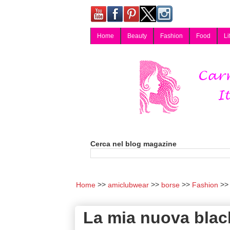
Home
Beauty
Fashion
Food
Li
Carmy, Blog magazine di Carmen Cotugno, blogger di Napoli: moda, bellezza, cucina, tecnologia, consigli per lo shopping, arredamento, recensioni cosmetiche, viaggi, fotografia, salute e benessere. Disponibile per collaborazioni blogger e per guest post.
Cerca nel blog magazine
Home
amiclubwear
borse
Fashion
La mia nuova blac