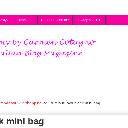
festyle
Press Area
Collabora con me
Privacy & GDPR
modahaul
shopping
La mia nuova black mini bag
k mini bag