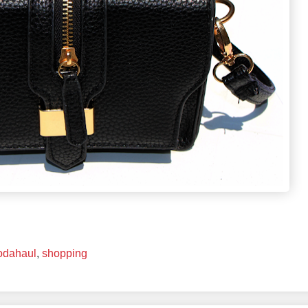
dahaul
,
shopping