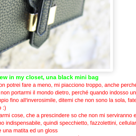
ew in my closet, una black mini bag
non potrei fare a meno, mi piacciono troppo, anche perch
a non portarmi il mondo dietro, perché quando indosso u
mpio fino all'inverosimile, ditemi che non sono la sola, fat
 :)
tarmi cose, che a prescindere so che non mi serviranno 
o indispensabile, quindi specchietto, fazzolettini, cellula
re una matita ed un gloss