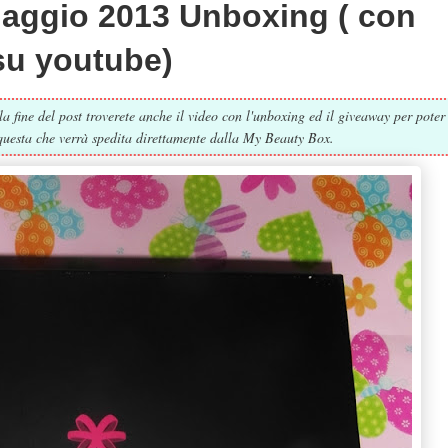
aggio 2013 Unboxing ( con
su youtube)
fine del post troverete anche il video con l'unboxing ed il giveaway per poter
questa che verrà spedita direttamente dalla My Beauty Box.