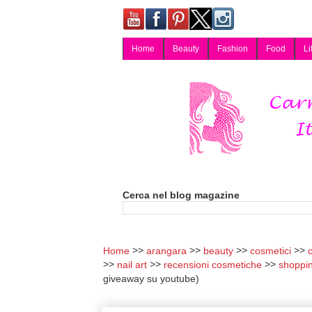
Home
Beauty
Fashion
Food
Li
Carmy, Blog magazine di Carmen Cotugno, blogger di Napoli: moda, bellezza, cucina, tecnologia, consigli per lo shopping, arredamento, recensioni cosmetiche, viaggi, fotografia, salute e benessere. Disponibile per collaborazioni blogger e per guest post.
Cerca nel blog magazine
Home
arangara
beauty
cosmetici
c
nail art
recensioni cosmetiche
shoppi
giveaway su youtube)