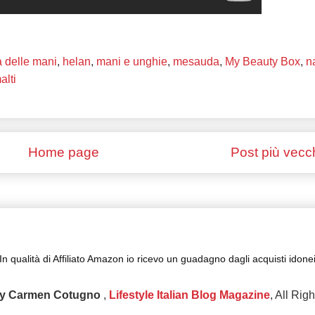
a delle mani
,
helan
,
mani e unghie
,
mesauda
,
My Beauty Box
,
na
alti
Home page
Post più vecc
In qualità di Affiliato Amazon io ricevo un guadagno dagli acquisti idone
y Carmen Cotugno
,
Lifestyle Italian Blog Magazine
, All Rig