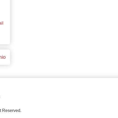
il
hio
i
ht Reserved.