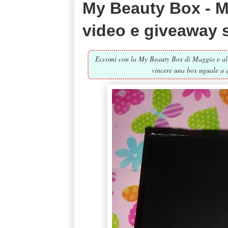
My Beauty Box - M
video e giveaway 
Eccomi con la My Beauty Box di Maggio e alla 
vincere una box uguale a 