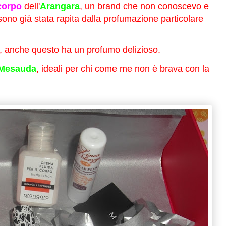
corpo
dell'
Arangara
, un brand che non conoscevo e
sono già stata rapita dalla profumazione particolare
, anche questo ha un profumo delizioso.
Mesauda
, ideali per chi come me non è brava con la