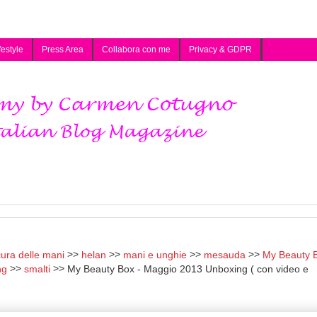
festyle
Press Area
Collabora con me
Privacy & GDPR
ura delle mani
helan
mani e unghie
mesauda
My Beauty 
ng
smalti
My Beauty Box - Maggio 2013 Unboxing ( con video e