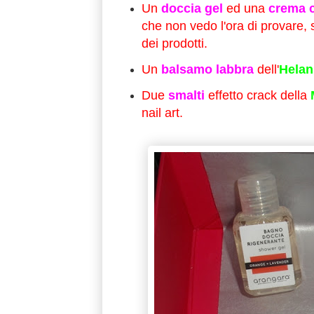
Un
doccia gel
ed una
crema 
che non vedo l'ora di provare, 
dei prodotti.
Un
balsamo labbra
dell'
Helan
Due
smalti
effetto crack della
nail art.