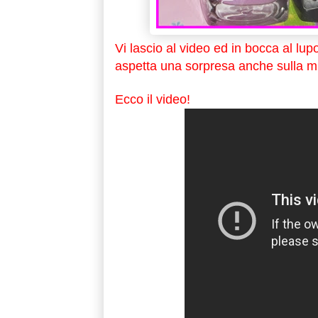
Vi lascio al video ed in bocca al lup
aspetta una sorpresa anche sulla m
Ecco il video!