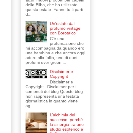
alcuni nuovi prodotti per capelli
della Bilba, che ho utilizzato
questa estate. Fanno tutti parti
d...
Un'estate dal
profumo vintage
con Borotalco
C'è una
profumazione che
mi accompagna da quando ero
una bambina e che ancora oggi
adoro alla follia, uno di quei
profumi ever green,...
Disclaimer e
Copyright
Disclaimer e
Copyright Disclaimer per i
contenuti del blog Questo blog
non rappresenta una testata
giornalistica in quanto viene
ag...
L’alchimia del
successo: perché
la sinergia tra uno
studio esoterico e