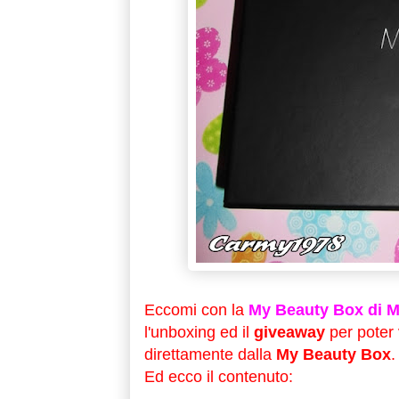
Eccomi con la
My Beauty Box di 
l'unboxing ed il
giveaway
per poter
direttamente dalla
My Beauty Box
.
Ed ecco il contenuto: