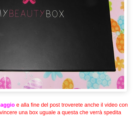
Maggio
e alla fine del post troverete anche il video con
 vincere una box uguale a questa che verrà spedita