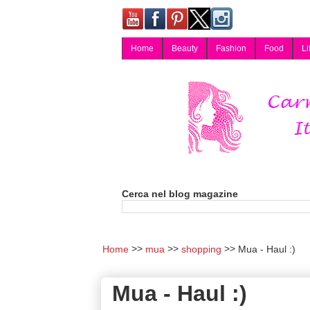
Home
Beauty
Fashion
Food
Li
Carmy, Blog magazine di Carmen Cotugno, blogger di Napoli: moda, bellezza, cucina, tecnologia, consigli per lo shopping, arredamento, recensioni cosmetiche, viaggi, fotografia, salute e benessere. Disponibile per collaborazioni blogger e per guest post.
Cerca nel blog magazine
Home
mua
shopping
Mua - Haul :)
Mua - Haul :)