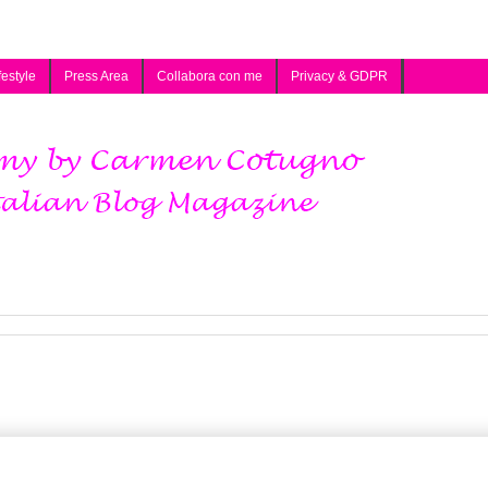
festyle
Press Area
Collabora con me
Privacy & GDPR