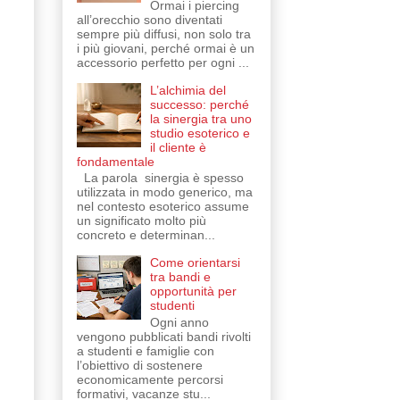
Ormai i piercing
all’orecchio sono diventati
sempre più diffusi, non solo tra
i più giovani, perché ormai è un
accessorio perfetto per ogni ...
L’alchimia del
successo: perché
la sinergia tra uno
studio esoterico e
il cliente è
fondamentale
La parola sinergia è spesso
utilizzata in modo generico, ma
nel contesto esoterico assume
un significato molto più
concreto e determinan...
Come orientarsi
tra bandi e
i
opportunità per
studenti
Ogni anno
vengono pubblicati bandi rivolti
a studenti e famiglie con
l’obiettivo di sostenere
economicamente percorsi
formativi, vacanze stu...