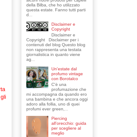
alcuni nuovi prodotti per capelli
della Bilba, che ho utilizzato
questa estate. Fanno tutti parti
d...
Disclaimer e
Copyright
Disclaimer e
Copyright Disclaimer per i
contenuti del blog Questo blog
non rappresenta una testata
giornalistica in quanto viene
ag...
Un'estate dal
profumo vintage
con Borotalco
C'è una
rta
profumazione che
mi accompagna da quando ero
gli
una bambina e che ancora oggi
adoro alla follia, uno di quei
profumi ever green,...
Piercing
all'orecchio: guida
per scegliere al
meglio