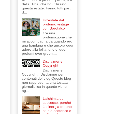
alcuni nuovi prodotti per capelli
della Bilba, che ho utilizzato
questa estate. Fanno tutti parti
d...
Un'estate dal
profumo vintage
con Borotalco
C'è una
profumazione che
mi accompagna da quando ero
una bambina e che ancora oggi
adoro alla follia, uno di quei
profumi ever green,...
Disclaimer e
Copyright
Disclaimer e
Copyright Disclaimer per i
contenuti del blog Questo blog
non rappresenta una testata
giornalistica in quanto viene
ag...
L’alchimia del
successo: perché
la sinergia tra uno
studio esoterico e