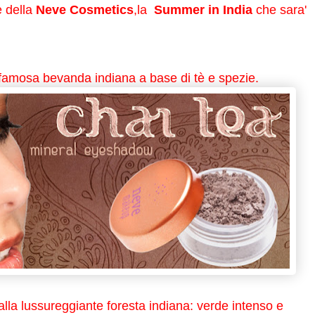
e della
Neve Cosmetics
,la
Summer in India
che sara'
 famosa bevanda indiana a base di tè e spezie.
alla lussureggiante foresta indiana: verde intenso e