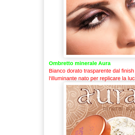
Ombretto minerale Aura
Bianco dorato trasparente dal finis
l'illuminante nato per replicare la lu