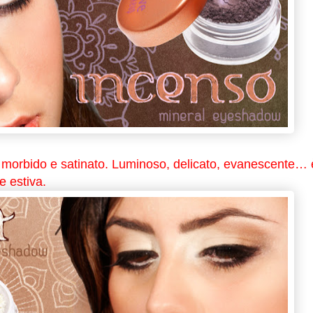
h morbido e satinato. Luminoso, delicato, evanescente… 
ce estiva.