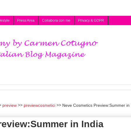
festyle
Press Area
Collabora con me
Privacy & GDPR
preview
previewcosmetici
Neve Cosmetics Preview:Summer in 
eview:Summer in India