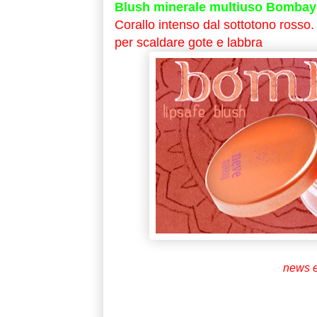
Blush minerale multiuso Bombay
Corallo intenso dal sottotono rosso
per scaldare gote e labbra
news e 