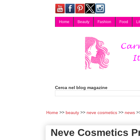
Home
Beauty
Fashion
Food
Li
Carmy, Blog magazine di Carmen Cotugno, blogger di Napoli: moda, bellezza, cucina, tecnologia, consigli per lo shopping, arredamento, recensioni cosmetiche, viaggi, fotografia, salute e benessere. Disponibile per collaborazioni blogger e per guest post.
Cerca nel blog magazine
Home
beauty
neve cosmetics
news
Neve Cosmetics Pr