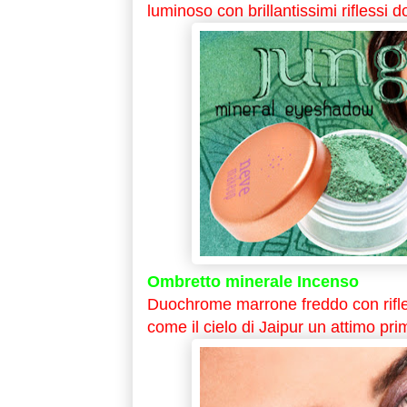
luminoso con brillantissimi riflessi d
Ombretto minerale Incenso
Duochrome marrone freddo con rifless
come il cielo di Jaipur un attimo pri