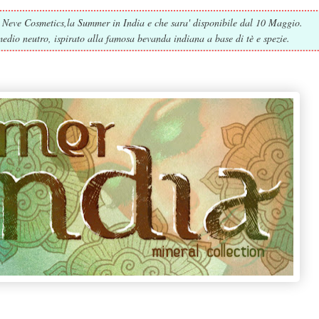
a Neve Cosmetics,la Summer in India e che sara' disponibile dal 10 Maggio.
io neutro, ispirato alla famosa bevanda indiana a base di tè e spezie.