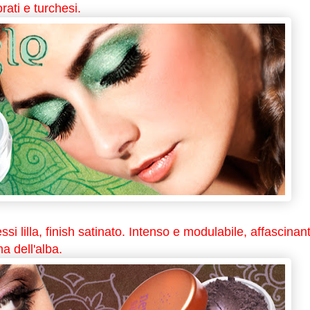
orati e turchesi.
i lilla, finish satinato. Intenso e modulabile, affascinan
ma dell'alba.