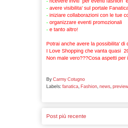
-
ricevere inviti per eventi fashion e
-
avere visibilita' sul portale Fanatic
-
iniziare collaborazioni con le tue 
-
organizzare eventi promozionali
-
e tanto altro!
Potrai anche avere la possibilita' di
I Love Shopping che vanta quasi 20
Non male vero???Cosa aspetti per i
By
Carmy Cotugno
Labels:
fanatica
,
Fashion
,
news
,
previe
Post più recente