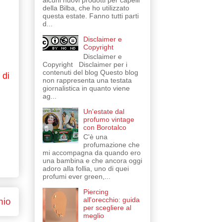
alcuni nuovi prodotti per capelli
della Bilba, che ho utilizzato
questa estate. Fanno tutti parti
d...
Disclaimer e
Copyright
Disclaimer e
Copyright Disclaimer per i
contenuti del blog Questo blog
 di
non rappresenta una testata
giornalistica in quanto viene
ag...
Un'estate dal
profumo vintage
con Borotalco
C'è una
profumazione che
mi accompagna da quando ero
una bambina e che ancora oggi
adoro alla follia, uno di quei
profumi ever green,...
Piercing
all'orecchio: guida
hio
per scegliere al
meglio