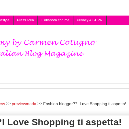
festyle
Press Area
Collabora con me
Privacy & GDPR
iew
previewmoda
Fashion blogger??I Love Shopping ti aspetta!
I Love Shopping ti aspetta!