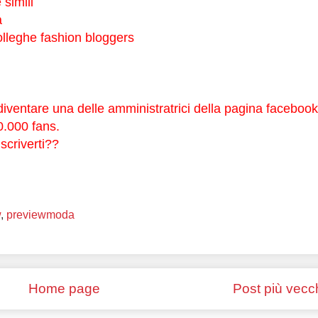
 simili
a
colleghe fashion bloggers
 diventare una delle amministratrici della pagina facebook
.000 fans.
scriverti??
w
,
previewmoda
Home page
Post più vecc