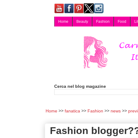
Home
Beauty
Fashion
Food
Li
Carmy, Blog magazine di Carmen Cotugno, blogger di Napoli: moda, bellezza, cucina, tecnologia, consigli per lo shopping, arredamento, recensioni cosmetiche, viaggi, fotografia, salute e benessere. Disponibile per collaborazioni blogger e per guest post.
Cerca nel blog magazine
Home
fanatica
Fashion
news
prev
Fashion blogger??