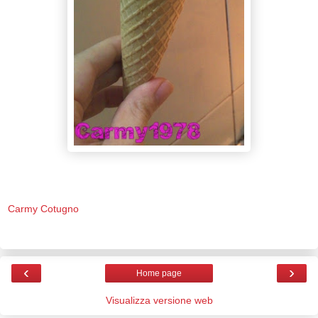
Carmy Cotugno
‹
›
Home page
Visualizza versione web