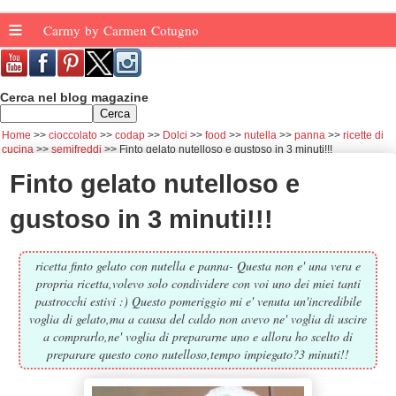
≡
Carmy by Carmen Cotugno
Cerca nel blog magazine
Home
cioccolato
codap
Dolci
food
nutella
panna
ricette di
cucina
semifreddi
Finto gelato nutelloso e gustoso in 3 minuti!!!
Finto gelato nutelloso e
gustoso in 3 minuti!!!
ricetta finto gelato con nutella e panna- Questa non e' una vera e
propria ricetta,volevo solo condividere con voi uno dei miei tanti
pastrocchi estivi :) Questo pomeriggio mi e' venuta un'incredibile
voglia di gelato,ma a causa del caldo non avevo ne' voglia di uscire
a comprarlo,ne' voglia di prepararne uno e allora ho scelto di
preparare questo cono nutelloso,tempo impiegato?3 minuti!!