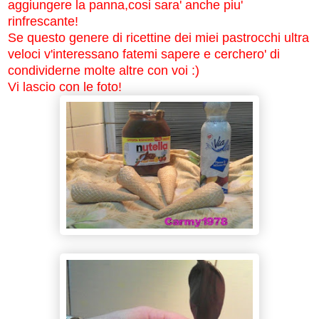
aggiungere la panna,cosi sara' anche piu'
rinfrescante!
Se questo genere di ricettine dei miei pastrocchi ultra
veloci v'interessano fatemi sapere e cerchero' di
condividerne molte altre con voi :)
Vi lascio con le foto!